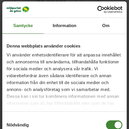
hemsidan; 17/8-13/9 2026, med relevans till
kommunvalet i Lund kommun, läsare av
Sydsvenskan, Lunds kommun, 42.500 SEK inkl.
moms.
Samtycke
Information
Om
Skånetrafiken; reklam på infotainmentskärmar i
Lunds stadstrafik och regiontrafik i omnejd; 18/8-
13/9 2026, med relevans till kommunvalet i Lunds
Denna webbplats använder cookies
kommun, Skånetrafikens resenärer i Lunds
Vi använder enhetsidentifierare för att anpassa innehållet
kommun, Lunds kommun med omnejd, 120.000 SEK
och annonserna till användarna, tillhandahålla funktioner
inkl. moms.
för sociala medier och analysera vår trafik. Vi
Svensk Direktreklam; Hushållsutskick; distribueras
vidarebefordrar även sådana identifierare och annan
under v.35, med relevans till kommunvalet i Lund
information från din enhet till de sociala medier och
kommun, samtliga hushåll i Lunds kommun, 112.500
annons- och analysföretag som vi samarbetar med.
SEK inkl. moms.
Dessa kan i sin tur kombinera informationen med annan
information som du har tillhandahållit eller som de har
samlat in när du har använt deras tjänster.
Grön Ungdom Syd
Samtyckesval
Bauer Media Outdoor; reklam på digitala
Nödvändig
reklamskärmar; 10/8-6/9 2026, med relevans till