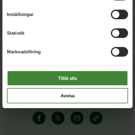
riksdagsvalet 2026, besökare på shoppingcentret
Nova samt resenärer genom Lund centralstation,
Inställningar
Nova Lund samt Lund C, 125.000 SEK inkl. moms.
Följ länken för detaljerade uppgifter om beställaren
eller för att anmäla brister i transparensen.
Statistik
Marknadsföring
Tillåt alla
Dela denna sida och hjälp oss
Avvisa
att
sprida vårt budskap