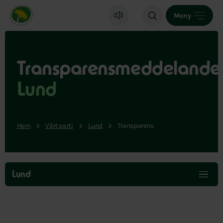
Miljöpartiet de gröna, startsida
Meny
Transparensmeddelande
Lund
Hem
Vårt parti
Lund
Transparens
Hoppa
över
Lund
menyn