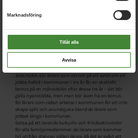
Högre lön över lag för lärarna – Lycksele ligger på
plats 183 av 290 i landet.
Vi vill se till att lärare får mer tid till undervisning och
Marknadsföring
planering, och mindre till administrativa uppgifter.
Det får samtidigt inte betyda att undervisningstiden
ökar, vilket skett i hela landet, sedan den så kallade
USK:en försvann – idag har den genomsnittlige
Tillåt alla
läraren i Sverige två timmars mer undervisning än
då USK:en fanns, samtidigt som resten av
Avvisa
arbetsuppgifterna ökat.
Att införa en lärarbonus, som i exempelvis
Jokkmokk, där lärare som skriver på ett avtal om att
jobba heltid i kommunen i tre år får en skattefri
bonus på en månadslön efter dessa tre år – det bör
gälla nyanställda, men man bör även ha en bonus
för lärare som redan arbetar i kommunen för att inte
skapa split och avundsjuka bland de lärare som
jobbat länge i kommunen.
Satsa på ett levande kulturliv och fritidsaktiviteter
för alla familjemedlemmar, de lärare som kommer
hit utifrån stannar sällan länge, då det är svårt att