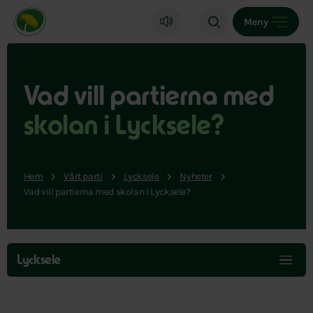
Miljöpartiet de gröna, startsida
Meny
Vad vill partierna med
skolan i Lycksele?
Hem
Vårt parti
Lycksele
Nyheter
Vad vill partierna med skolan i Lycksele?
Hoppa
över
Lycksele
menyn