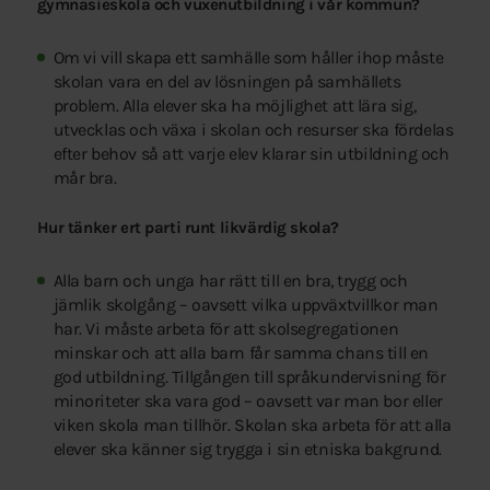
gymnasieskola och vuxenutbildning i vår kommun?
Om vi vill skapa ett samhälle som håller ihop måste
skolan vara en del av lösningen på samhällets
problem. Alla elever ska ha möjlighet att lära sig,
utvecklas och växa i skolan och resurser ska fördelas
efter behov så att varje elev klarar sin utbildning och
mår bra.
Hur tänker ert parti runt likvärdig skola?
Alla barn och unga har rätt till en bra, trygg och
jämlik skolgång – oavsett vilka uppväxtvillkor man
har. Vi måste arbeta för att skolsegregationen
minskar och att alla barn får samma chans till en
god utbildning. Tillgången till språkundervisning för
minoriteter ska vara god – oavsett var man bor eller
viken skola man tillhör. Skolan ska arbeta för att alla
elever ska känner sig trygga i sin etniska bakgrund.