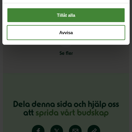
Klimat och miljö
Kultur och fritid
K
Tillåt alla
Avvisa
Se fler
Dela denna sida och hjälp oss
att
sprida vårt budskap