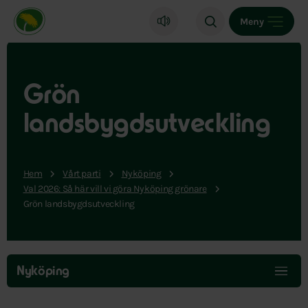
Miljöpartiet de gröna, startsida
Meny
Grön
landsbygdsutveckling
Hem
Vårt parti
Nyköping
Val 2026: Så här vill vi göra Nyköping grönare
Grön landsbygdsutveckling
Hoppa
över
Nyköping
menyn