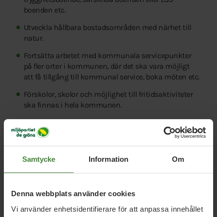
boenden etc.
Utveckla hållbara bostadsområden med närhet till
natur.
Fortsätta arbetet med kommunala servicepunkter
på fler orter i kommunen, där det ska vara möjligt
att få tillgång till kommunal service, boka möten etc.
Förskolor, skolor och möjlighet till fritidsaktiviteter
ska finnas i hela kommunen.
Utveckla kollektivtrafiken på landsbygden.
Skapa tillgänglighet till lokaler för att anordna
aktiviteter på landsbygden.
Samtycke
Information
Om
Denna webbplats använder cookies
Vi använder enhetsidentifierare för att anpassa innehållet