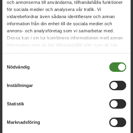
och annonserna till användarna, tillhandahålla funktioner
för sociala medier och analysera vår trafik. Vi
Vi har svaren på dina
vidarebefordrar även sådana identifierare och annan
frågor
information från din enhet till de sociala medier och
annons- och analysföretag som vi samarbetar med.
Sök
efter
fråga:
Dessa kan i sin tur kombinera informationen med annan
information som du har tillhandahållit eller som de har
samlat in när du har använt deras tjänster.
Samtyckesval
Demokrati / mänskliga rättigheter
D
Nödvändig
Inställningar
Grönt näringsliv
G
Statistik
Jämställdhet, jämlikhet, integration och
J
social trygghet
Marknadsföring