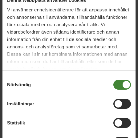
Denna webbplats använder cookies
Träffa oss på Tierps marknad 12 maj!
Vi använder enhetsidentifierare för att anpassa innehållet
och annonserna till användarna, tillhandahålla funktioner
för sociala medier och analysera vår trafik. Vi
vidarebefordrar även sådana identifierare och annan
information från din enhet till de sociala medier och
annons- och analysföretag som vi samarbetar med.
Dessa kan i sin tur kombinera informationen med annan
information som du har tillhandahållit eller som de har
Uppdrag med
Jenny
samlat in när du har använt deras tjänster.
Lundström
Samtyckesval
Nödvändig
Inställningar
Regionfullmäktige Uppsala
Statistik
Annika Forsell
Emin Maskan
Georg Olsson
Gunnel Bergman
Hans Wennberg
Jenny