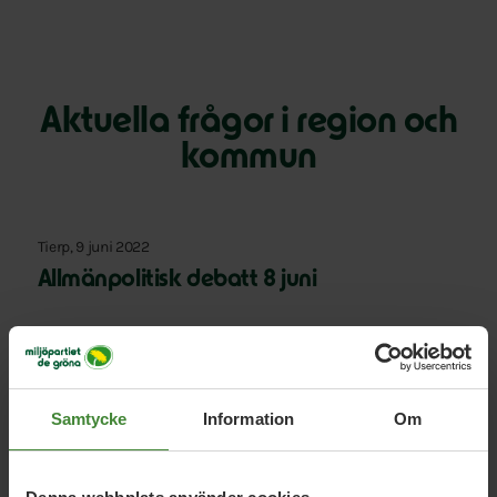
Aktuella frågor i region och
kommun
Tierp, 9 juni 2022
Allmänpolitisk debatt 8 juni
Tierp, 20 maj 2022
Häng med på exkursion 2 juni!
Samtycke
Information
Om
Tierp, 10 maj 2022