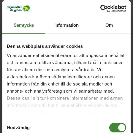
Laholm, 17 maj 2022
Samtycke
Information
Om
Vi vill skydda mer natur i havet och i
skogsbygden
Denna webbplats använder cookies
Vi använder enhetsidentifierare för att anpassa innehållet
Halmstad, 8 maj 2022
och annonserna till användarna, tillhandahålla funktioner
Vi vill att det ska vara gott att leva i
för sociala medier och analysera vår trafik. Vi
Halmstad
vidarebefordrar även sådana identifierare och annan
information från din enhet till de sociala medier och
annons- och analysföretag som vi samarbetar med.
Dessa kan i sin tur kombinera informationen med annan
information som du har tillhandahållit eller som de har
samlat in när du har använt deras tjänster.
Samtyckesval
Nödvändig