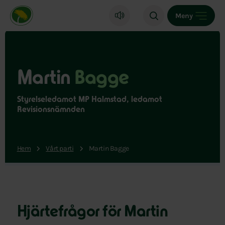
Miljöpartiet de gröna, startsida
Meny
Martin
Bagge
Styrelseledamot MP Halmstad, ledamot
Revisionsnämnden
Hem
Vårt parti
Martin Bagge
Hjärtefrågor för Martin