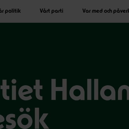
r politik
Vårt parti
Var med och påver
tiet Halla
esök