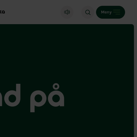
ka
Meny
nd på