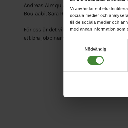
Andreas Almquist, förvaltningschef, bjöd 
Vi använder enhetsidentifierar
Boulaabi, Sara Raning, Ylva Rudling, Karin 
sociala medier och analysera 
till de sociala medier och a
För oss är det viktigt att samla så mycke
med annan information som du 
ett bra jobb när vi kommit in i Regionfull
Samtyckesval
Nödvändig