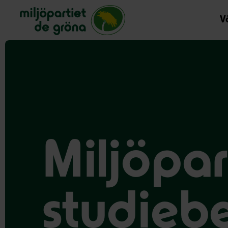
Miljöpartiet de gröna, startsida
Vå
Miljöpar
studieb