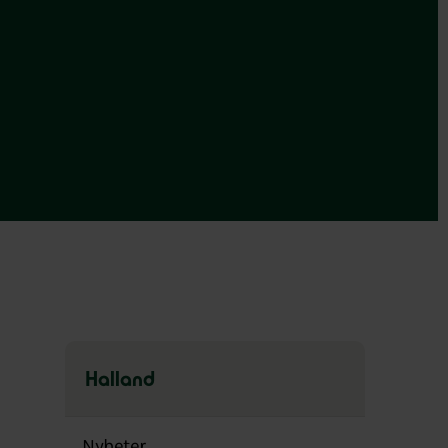
Halland
Hoppa
över
Nyheter