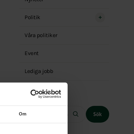
menyn
Politik
Våra politiker
Event
Lediga jobb
Fritext
Om
Sök