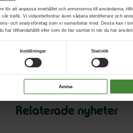
på en intressant och lärorik förmiddag för Amina
e för att anpassa innehållet och annonserna till användarna, tillh
Färnlöf Clarin och Martin Bagge (ej på bilden).
vår trafik. Vi vidarebefordrar även sådana identifierare och anna
nnons- och analysföretag som vi samarbetar med. Dessa kan i sin
t information och kunskap som möjligt för att göra
har tillhandahållit eller som de har samlat in när du har använt 
mäktige.
Inställningar
Statistik
Avvisa
Relaterade nyheter