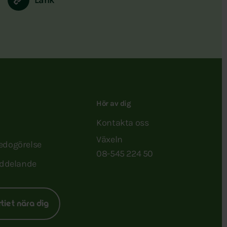
Hör av dig
Kontakta oss
Växeln
redogörelse
08-545 224 50
ddelande
rtiet nära dig