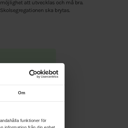
möjlighet att utvecklas och må bra.
Skolsegregationen ska brytas.
Om
andahålla funktioner för
n information från din enhet