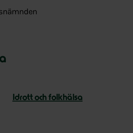
ttsnämnden
na
Idrott och folkhälsa