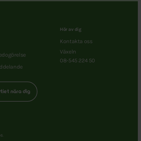
Hör av dig
Kontakta oss
Växeln
redogörelse
08-545 224 50
ddelande
rtiet nära dig
e.