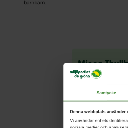
barnbarn.
Minna Thull
070-454 81 26
minna.thullberg@gmail.
Samtycke
Denna webbplats använder 
Vi använder enhetsidentifierar
sociala medier och analysera 