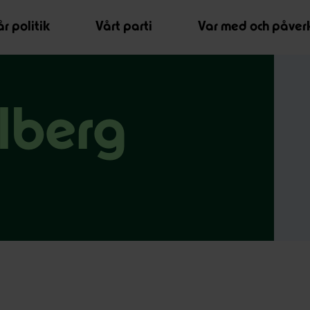
r politik
Vårt parti
Var med och påver
lberg