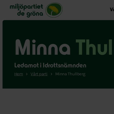
Miljöpartiet de gröna, startsida
Vå
Minna
Thul
Ledamot i Idrottsnämnden
Hem
Vårt parti
Minna Thullberg