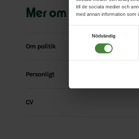
till de sociala medier och a
Mer om Minna Thullb
med annan information som du 
Samtyckesval
Nödvändig
Om politik
Personligt
CV