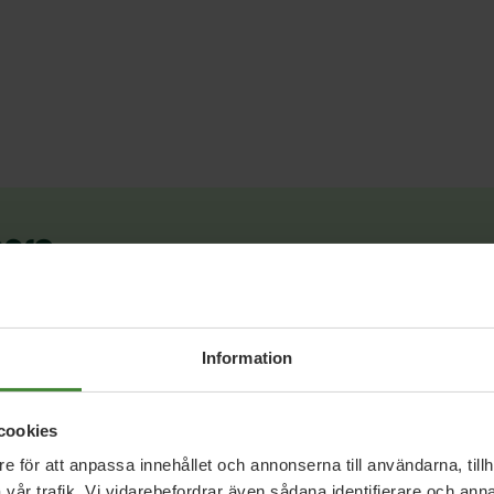
berg
com
Information
cookies
e för att anpassa innehållet och annonserna till användarna, tillh
vår trafik. Vi vidarebefordrar även sådana identifierare och anna