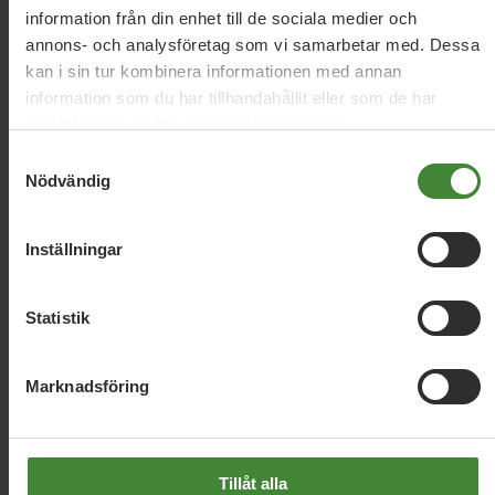
frågor
information från din enhet till de sociala medier och
annons- och analysföretag som vi samarbetar med. Dessa
Sök
efter
fråga:
kan i sin tur kombinera informationen med annan
information som du har tillhandahållit eller som de har
samlat in när du har använt deras tjänster.
Samtyckesval
AI och digitalisering
Antidiskriminering och
Nödvändig
A
antirasism
Arbetsmarknad
Arbetstidsförkortning
Inställningar
Barnrätt
Bilar och bränsle
Biologisk
Statistik
mångfald
Bistånd
Bostäder
Brottsbekämpning
B
och förebyggande
Marknadsföring
Civilsamhälle
Civilt försvar
C
Tillåt alla