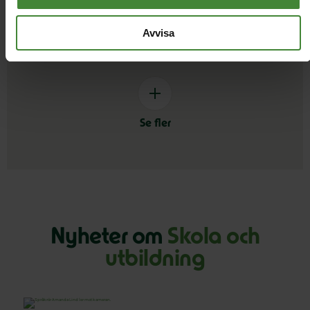
Demokrati
Djur
D
Avvisa
Se fler
Nyheter om
Skola och
utbildning