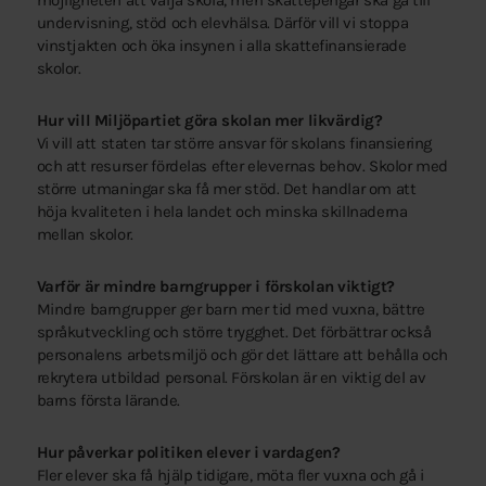
möjligheten att välja skola, men skattepengar ska gå till
undervisning, stöd och elevhälsa. Därför vill vi stoppa
vinstjakten och öka insynen i alla skattefinansierade
skolor.
Hur vill Miljöpartiet göra skolan mer likvärdig?
Vi vill att staten tar större ansvar för skolans finansiering
och att resurser fördelas efter elevernas behov. Skolor med
större utmaningar ska få mer stöd. Det handlar om att
höja kvaliteten i hela landet och minska skillnaderna
mellan skolor.
Varför är mindre barngrupper i förskolan viktigt?
Mindre barngrupper ger barn mer tid med vuxna, bättre
språkutveckling och större trygghet. Det förbättrar också
personalens arbetsmiljö och gör det lättare att behålla och
rekrytera utbildad personal. Förskolan är en viktig del av
barns första lärande.
Hur påverkar politiken elever i vardagen?
Fler elever ska få hjälp tidigare, möta fler vuxna och gå i