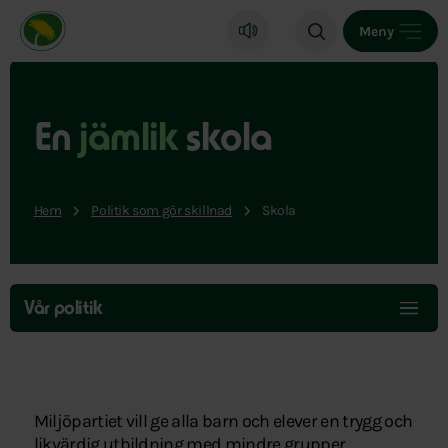
Miljöpartiet de gröna, startsida
Meny
En
jämlik
skola
Hem
Politik som gör skillnad
Skola
Hoppa
över
Vår politik
menyn
Miljöpartiet vill ge alla barn och elever en trygg och
likvärdig utbildning med mindre grupper,