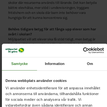
skolor där resurserna används till lärande. Det kan betyda
bättre elevhälsa, mer stöd i undervisningen, tryggare
fritidshem och en skola där barn inte behöver vara
hungriga för att kunna koncentrera sig.
Behövs tidigare betyg för att fånga upp elever som har
svårt i skolan?
Miljöpartiet vill att elever ska få stöd tidigt, men betyg är
inte det viktigaste verktyget för att upptäcka behov. Lärare,
elevhälsa och specialpedagogiskt stöd behöver ha tid och
resurser att agera när svårigheter uppstår. Vi motsätter oss
betyg på mellanstadiet och för tidig sortering av barn.
Samtycke
Information
Om
Denna webbplats använder cookies
Vi använder enhetsidentifierare för att anpassa innehållet
och annonserna till användarna, tillhandahålla funktioner
för sociala medier och analysera vår trafik. Vi
Vi har svaren
på dina
vidarebefordrar även sådana identifierare och annan