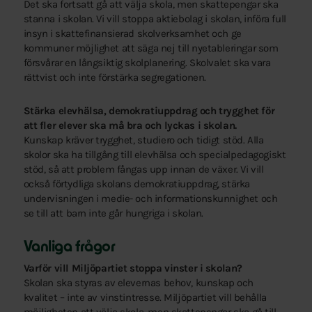
Det ska fortsatt gå att välja skola, men skattepengar ska
stanna i skolan. Vi vill stoppa aktiebolag i skolan, införa full
insyn i skattefinansierad skolverksamhet och ge
kommuner möjlighet att säga nej till nyetableringar som
försvårar en långsiktig skolplanering. Skolvalet ska vara
rättvist och inte förstärka segregationen.
Stärka elevhälsa, demokratiuppdrag och trygghet för
att fler elever ska må bra och lyckas i skolan.
Kunskap kräver trygghet, studiero och tidigt stöd. Alla
skolor ska ha tillgång till elevhälsa och specialpedagogiskt
stöd, så att problem fångas upp innan de växer. Vi vill
också förtydliga skolans demokratiuppdrag, stärka
undervisningen i medie- och informationskunnighet och
se till att barn inte går hungriga i skolan.
Vanliga frågor
Varför vill Miljöpartiet stoppa vinster i skolan?
Skolan ska styras av elevernas behov, kunskap och
kvalitet – inte av vinstintresse. Miljöpartiet vill behålla