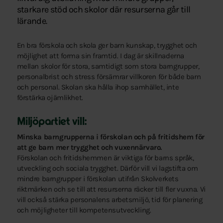
starkare stöd och skolor där resurserna går till
lärande.
En bra förskola och skola ger barn kunskap, trygghet och
möjlighet att forma sin framtid. I dag är skillnaderna
mellan skolor för stora, samtidigt som stora barngrupper,
personalbrist och stress försämrar villkoren för både barn
och personal. Skolan ska hålla ihop samhället, inte
förstärka ojämlikhet.
Miljöpartiet vill:
Minska barngrupperna i förskolan och på fritidshem för
att ge barn mer trygghet och vuxennärvaro.
Förskolan och fritidshemmen är viktiga för barns språk,
utveckling och sociala trygghet. Därför vill vi lagstifta om
mindre barngrupper i förskolan utifrån Skolverkets
riktmärken och se till att resurserna räcker till fler vuxna. Vi
vill också stärka personalens arbetsmiljö, tid för planering
och möjligheter till kompetensutveckling.