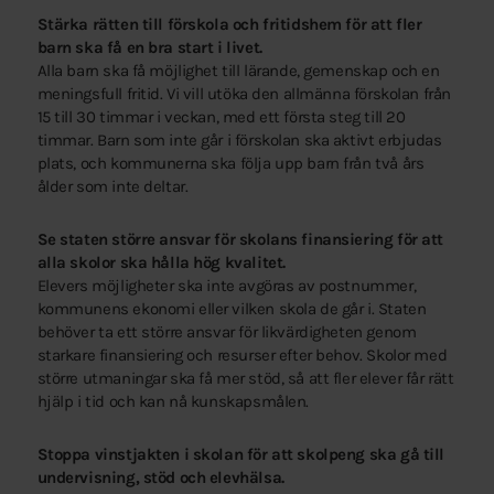
Stärka rätten till förskola och fritidshem för att fler
barn ska få en bra start i livet.
Alla barn ska få möjlighet till lärande, gemenskap och en
meningsfull fritid. Vi vill utöka den allmänna förskolan från
15 till 30 timmar i veckan, med ett första steg till 20
timmar. Barn som inte går i förskolan ska aktivt erbjudas
plats, och kommunerna ska följa upp barn från två års
ålder som inte deltar.
Se staten större ansvar för skolans finansiering för att
alla skolor ska hålla hög kvalitet.
Elevers möjligheter ska inte avgöras av postnummer,
kommunens ekonomi eller vilken skola de går i. Staten
behöver ta ett större ansvar för likvärdigheten genom
starkare finansiering och resurser efter behov. Skolor med
större utmaningar ska få mer stöd, så att fler elever får rätt
hjälp i tid och kan nå kunskapsmålen.
Stoppa vinstjakten i skolan för att skolpeng ska gå till
undervisning, stöd och elevhälsa.