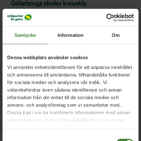
Göteborgs skolor kvarstår
Samtycke
Information
Om
Denna webbplats använder cookies
Uppdrag med
Petra Elf
Vi använder enhetsidentifierare för att anpassa innehållet
och annonserna till användarna, tillhandahålla funktioner
för sociala medier och analysera vår trafik. Vi
vidarebefordrar även sådana identifierare och annan
information från din enhet till de sociala medier och
Kommunfullmäktige
annons- och analysföretag som vi samarbetar med.
Göteborg
Dessa kan i sin tur kombinera informationen med annan
Bosse Parbring
Eva Ternegren
Helena Norin
information som du har tillhandahållit eller som de har
samlat in när du har använt deras tjänster.
Karin Pleijel
Klas Forsberg
Petra Elf
Sophia
Samtyckesval
Nilsson
Thomas Larsson