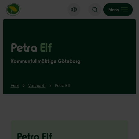
Miljöpartiet de gröna, startsida
Meny
Petra
Elf
Kommunfullmäktige Göteborg
Hem
Vårt parti
Petra Elf
Petra Elf