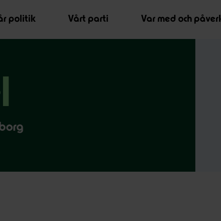
r politik
Vårt parti
Var med och påver
l
borg