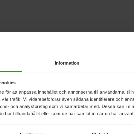
Information
cookies
lla frågor i region och 
e för att anpassa innehållet och annonserna till användarna, tillh
vår trafik. Vi vidarebefordrar även sådana identifierare och anna
nnons- och analysföretag som vi samarbetar med. Dessa kan i sin
har tillhandahållit eller som de har samlat in när du har använt 