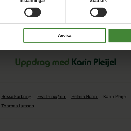
Inställningar
Statistik
Avvisa
Uppdrag med
Karin Pleijel
Bosse Parbring
Eva Ternegren
Helena Norin
Karin Pleijel
Thomas Larsson