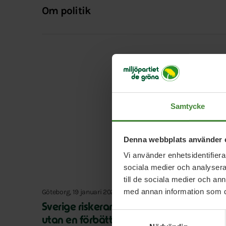
Om politik
Samtycke
Denna webbplats använder 
Aktue
Vi använder enhetsidentifierar
sociala medier och analysera 
till de sociala medier och a
med annan information som du 
Göteborg, 19 januari 2024
Sverige riskerar korkas igen av lastbilar
Samtyckesval
utan en förbättrad järnväg Göteborg –