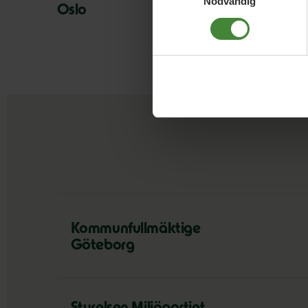
Nödvändig
Oslo
Kommunfullmäktige
Göteborg