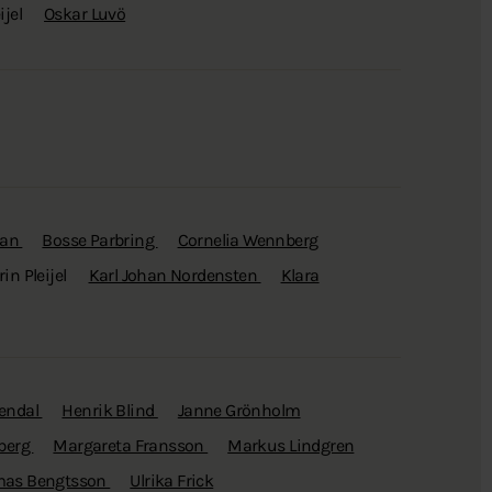
ijel
Oskar Luvö
man
Bosse Parbring
Cornelia Wennberg
in Pleijel
Karl Johan Nordensten
Klara
vendal
Henrik Blind
Janne Grönholm
iberg
Margareta Fransson
Markus Lindgren
as Bengtsson
Ulrika Frick