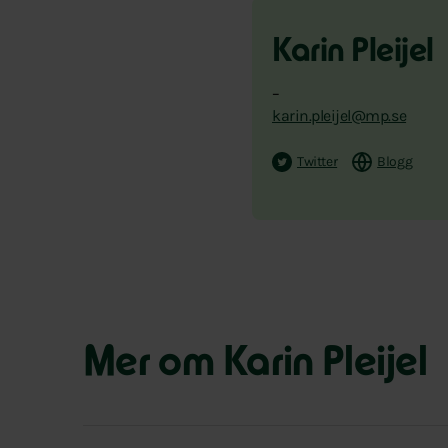
Karin Pleijel
–
karin.pleijel@mp.se
Twitter
Blogg
Mer om Karin Pleijel