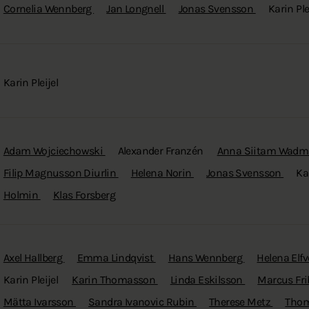
Cornelia Wennberg
Jan Longnell
Jonas Svensson
Karin Ple
Karin Pleijel
Adam Wojciechowski
Alexander Franzén
Anna Siitam Wad
Filip Magnusson Diurlin
Helena Norin
Jonas Svensson
Kar
Holmin
Klas Forsberg
Axel Hallberg
Emma Lindqvist
Hans Wennberg
Helena Elf
Karin Pleijel
Karin Thomasson
Linda Eskilsson
Marcus Fr
Mätta Ivarsson
Sandra Ivanovic Rubin
Therese Metz
Thom