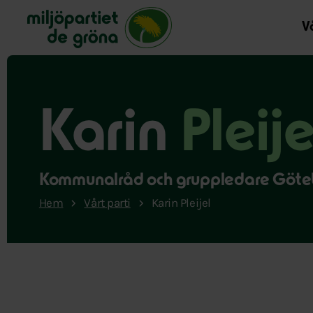
Miljöpartiet de gröna, startsida
Vå
Karin
Pleije
Kommunalråd och gruppledare Göte
Hem
Vårt parti
Karin Pleijel