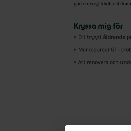
god omsorg. Idrott och före
Kryssa mig för
Ett tryggt åldrande på
Mer resurser till idro
Att renovera och unde