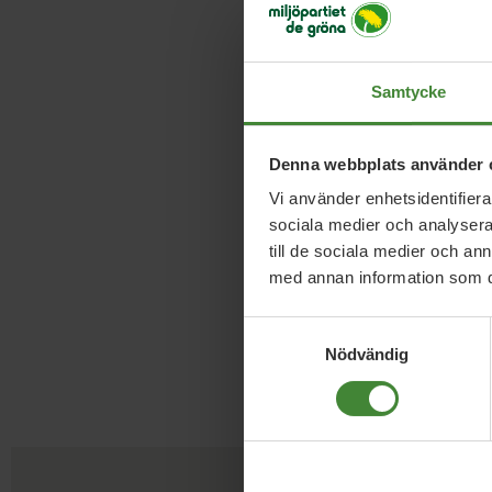
Samtycke
Klas Forsber
Denna webbplats använder 
–
Vi använder enhetsidentifierar
klas.forsberg1@gmail.co
sociala medier och analysera 
Facebook
till de sociala medier och a
med annan information som du 
Samtyckesval
Nödvändig