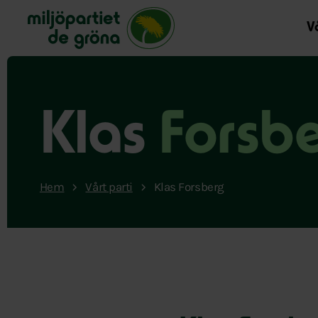
Miljöpartiet de gröna, startsida
Vå
Klas
Forsb
Hem
Vårt parti
Klas Forsberg