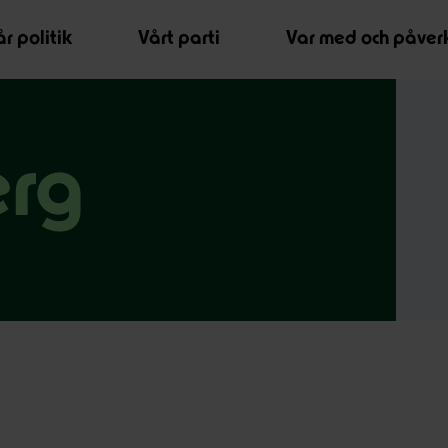
r politik
Vårt parti
Var med och påver
erg