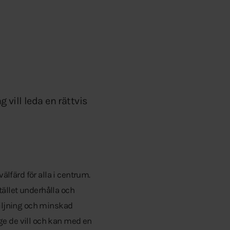
g vill leda en rättvis
älfärd för alla i centrum.
tället underhålla och
kiljning och minskad
ge de vill och kan med en