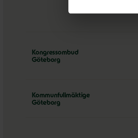
Kongressombud
Göteborg
Kommunfullmäktige
Göteborg