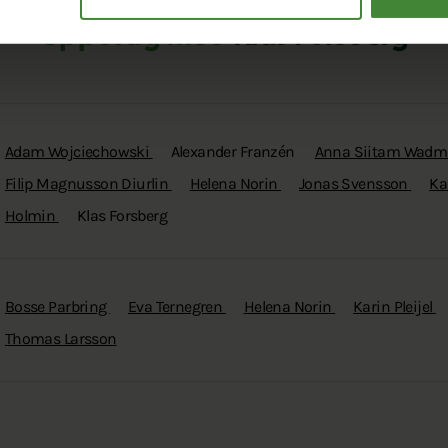
Uppdrag med
Klas Forsberg
Adam Wojciechowski
Alexander Franzén
Anna Siitam Wad
Filip Magnusson Diurlin
Helena Norin
Jonas Svensson
Ka
Holmin
Klas Forsberg
Bosse Parbring
Eva Ternegren
Helena Norin
Karin Pleijel
Thomas Larsson