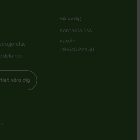
Hör av dig
Kontakta oss
Växeln
redogörelse
08-545 224 50
ddelande
rtiet nära dig
e.