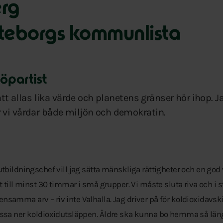
erg
teborgs kommunlista
jöpartist
att allas lika värde och planetens gränser hör ihop. Ja
 vi vårdar både miljön och demokratin.
tbildningschef vill jag sätta mänskliga rättigheter och en god v
t till minst 30 timmar i små grupper. Vi måste sluta riva och i s
nsamma arv – riv inte Valhalla. Jag driver på för koldioxidavs
essa ner koldioxidutsläppen. Äldre ska kunna bo hemma så län