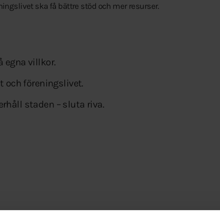
ningslivet ska få bättre stöd och mer resurser.
 egna villkor.
tt och föreningslivet.
rhåll staden – sluta riva.