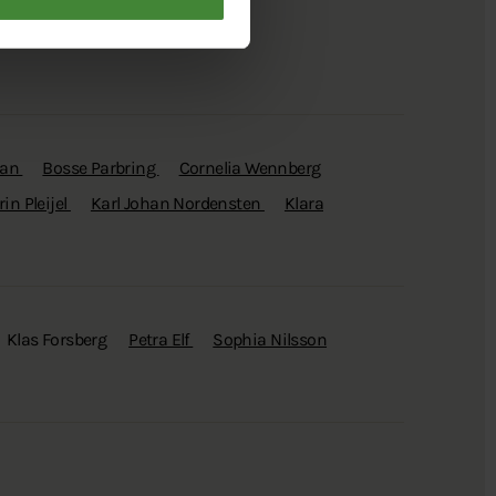
man
Bosse Parbring
Cornelia Wennberg
rin Pleijel
Karl Johan Nordensten
Klara
Klas Forsberg
Petra Elf
Sophia Nilsson