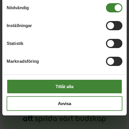
Samtyckesval
Nödvändig
Ekologisk mat
Energi
E
Inställningar
Statistik
Se fler
Marknadsföring
Tillåt alla
Avvisa
Dela denna sida och hjälp oss
att
sprida vårt budskap