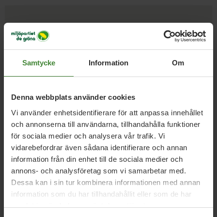
Vi har svaren på dina
frågor
Samtycke
Information
Om
Sök
efter
fråga:
Denna webbplats använder cookies
Vi använder enhetsidentifierare för att anpassa innehållet
och annonserna till användarna, tillhandahålla funktioner
Arbetsmöjligheter
A
för sociala medier och analysera vår trafik. Vi
vidarebefordrar även sådana identifierare och annan
information från din enhet till de sociala medier och
annons- och analysföretag som vi samarbetar med.
Biologisk mångfald
Bygdepeng
B
Dessa kan i sin tur kombinera informationen med annan
information som du har tillhandahållit eller som de har
samlat in när du har använt deras tjänster.
Cykling
C