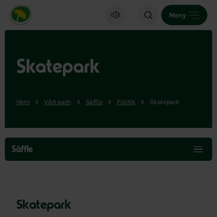
Miljöpartiet de gröna, startsida
Meny
Skatepark
Hem
Vårt parti
Säffle
Politik
Skatepark
Hoppa
över
Säffle
menyn
Skatepark