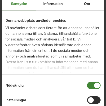
Samtycke
Information
Om
Arbetslöshet
A
Denna webbplats använder cookies
Vi använder enhetsidentifierare för att anpassa innehållet
Cykelbarhet
C
och annonserna till användarna, tillhandahålla funktioner
för sociala medier och analysera vår trafik. Vi
vidarebefordrar även sådana identifierare och annan
divestera
d
information från din enhet till de sociala medier och
annons- och analysföretag som vi samarbetar med.
Dessa kan i sin tur kombinera informationen med annan
information som du har tillhandahållit eller som de har
Fossilfria transporter
F
samlat in när du har använt deras tjänster.
Samtyckesval
Nödvändig
Inställningar
Se fler