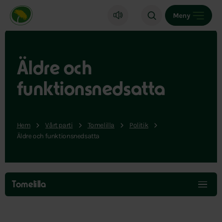
Miljöpartiet de gröna, startsida
Meny
Äldre och
funktionsnedsatta
Hem
Vårt parti
Tomelilla
Politik
Äldre och funktionsnedsatta
Hoppa
över
Tomelilla
menyn