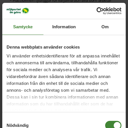
– Plattformen tydliggör för väljarna och alla som arbetar
inom regionen vilka våra viktigaste frågor är och hur vi
kommer att jobba med dem, säger Stefan Olsson.
KONTAKT
Samtycke
Information
Om
Stefan Olsson, M, regionråd
073-995 72 00
Emilie Orring, M, regionråd
Denna webbplats använder cookies
070-755 38 86
Vi använder enhetsidentifierare för att anpassa innehållet
Johan Eriksson, politisk sekreterare, M
018-611 60 27
och annonserna till användarna, tillhandahålla funktioner
för sociala medier och analysera vår trafik. Vi
Johan Örjes, C, regionråd
vidarebefordrar även sådana identifierare och annan
070-611 52 51
information från din enhet till de sociala medier och
Olle Romlin, politisk sekreterare, C
annons- och analysföretag som vi samarbetar med.
018-611 60 24
Dessa kan i sin tur kombinera informationen med annan
information som du har tillhandahållit eller som de har
Björn-Owe Björk, KD, regionråd
samlat in när du har använt deras tjänster.
072-217 32 78
Synnöve Adéll, politisk sekreterare, KD
Samtyckesval
Nödvändig
070-818 42 64