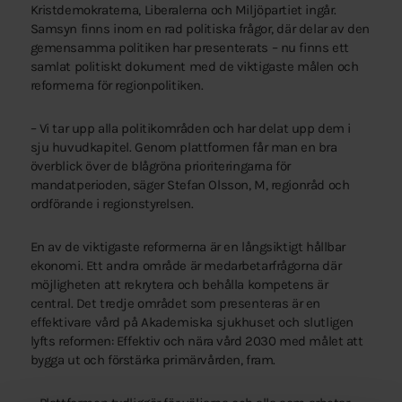
Kristdemokraterna, Liberalerna och Miljöpartiet ingår.
Samsyn finns inom en rad politiska frågor, där delar av den
gemensamma politiken har presenterats – nu finns ett
samlat politiskt dokument med de viktigaste målen och
reformerna för regionpolitiken.
– Vi tar upp alla politikområden och har delat upp dem i
sju huvudkapitel. Genom plattformen får man en bra
överblick över de blågröna prioriteringarna för
mandatperioden, säger Stefan Olsson, M, regionråd och
ordförande i regionstyrelsen.
En av de viktigaste reformerna är en långsiktigt hållbar
ekonomi. Ett andra område är medarbetarfrågorna där
möjligheten att rekrytera och behålla kompetens är
central. Det tredje området som presenteras är en
effektivare vård på Akademiska sjukhuset och slutligen
lyfts reformen: Effektiv och nära vård 2030 med målet att
bygga ut och förstärka primärvården, fram.