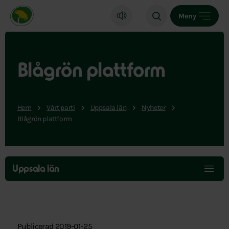
Miljöpartiet de gröna, startsida
Meny
Blågrön plattform
Hem
Vårt parti
Uppsala län
Nyheter
Blågrön plattform
Hoppa
över
Uppsala län
menyn
Publicerad 2019-01-25