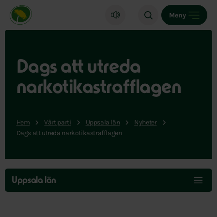
Miljöpartiet de gröna, startsida
Meny
Dags att utreda
narkotikastrafflagen
Hem
Vårt parti
Uppsala län
Nyheter
Dags att utreda narkotikastrafflagen
Hoppa
över
Uppsala län
menyn