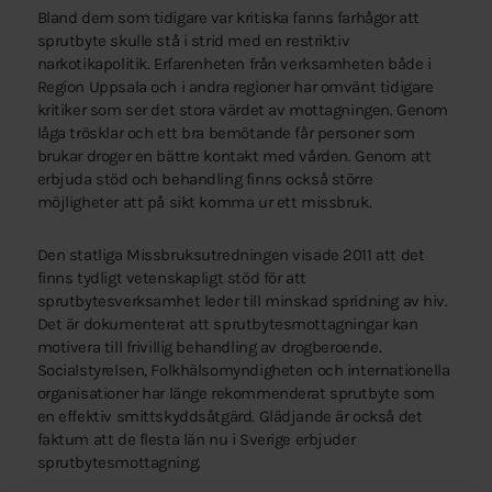
Bland dem som tidigare var kritiska fanns farhågor att
sprutbyte skulle stå i strid med en restriktiv
narkotikapolitik. Erfarenheten från verksamheten både i
Region Uppsala och i andra regioner har omvänt tidigare
kritiker som ser det stora värdet av mottagningen. Genom
låga trösklar och ett bra bemötande får personer som
brukar droger en bättre kontakt med vården. Genom att
erbjuda stöd och behandling finns också större
möjligheter att på sikt komma ur ett missbruk.
Den statliga Missbruksutredningen visade 2011 att det
finns tydligt vetenskapligt stöd för att
sprutbytesverksamhet leder till minskad spridning av hiv.
Det är dokumenterat att sprutbytesmottagningar kan
motivera till frivillig behandling av drogberoende.
Socialstyrelsen, Folkhälsomyndigheten och internationella
organisationer har länge rekommenderat sprutbyte som
en effektiv smittskyddsåtgärd. Glädjande är också det
faktum att de flesta län nu i Sverige erbjuder
sprutbytesmottagning.