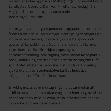
För fem år sedan öppnades Mottagningen för särskild vård,
Sprutbytet i Uppsala. Den kom till efter ett förslag från
Miljöpartiet, som antogs av dåvarande
landstingsfullmäktige.
Sprutbytet vänder sig till personer i Uppsala län som är 18
år eller äldre och injicerar droger. Mottagningen fångar upp
individer som annars, i bästa fall, skulle ha spridd och
sporadisk kontakt med vården men i värsta fall kanske
ingen kontakt alls. Här erbjuds sprutbyte,
hälsoundersökning, provtagning, vaccination för hepatit A
och B, rådgivning och stödjande samtal för drogfrihet. På
sprutbytet arbetar barnmorska, distriktsläkare, kurator,
sjuksköterska och undersköterska. Det finns även
möjlighet att träffa infektionsläkare.
En viktig insats som mottagningen arbetar med är att
utbilda personer som brukar droger om hantering av bland
annat nässpray med naloxon, ett läkemedel som snabbt
motverkar en överdos av opioider.