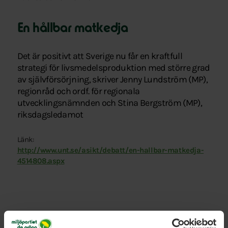
En hållbar matkedja
Det är positivt att Sverige nu får en kraftfull
strategi för livsmedelsproduktion med större grad
av självförsörjning, skriver Jenny Lundström (MP),
regionråd och ordf. för regionala
utvecklingsnämnden och Stina Bergström (MP),
riksdagsledamot
Länk:
http://www.unt.se/asikt/debatt/en-hallbar-matkedja-
4514808.aspx