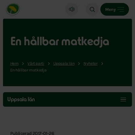
Miljöpartiet de gröna, startsida
Meny
En hållbar matkedja
Hem
Vårt parti
Uppsala län
Nyheter
En hållbar matkedja
Hoppa
över
Uppsala län
menyn
Publicerad 2017-01-26