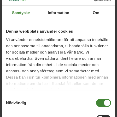
Samtycke
Relaterade nyheter
Information
Om
Denna webbplats använder cookies
Uppsala län, 13 juli 2026
Vi använder enhetsidentifierare för att anpassa innehållet
Debatt: Sjukhusmaten kan stärka både
och annonserna till användarna, tillhandahålla funktioner
beredskap och lantbruk
för sociala medier och analysera vår trafik. Vi
vidarebefordrar även sådana identifierare och annan
information från din enhet till de sociala medier och
Uppsala län, 18 juni 2026
annons- och analysföretag som vi samarbetar med.
Dessa kan i sin tur kombinera informationen med annan
Debatt: Tillfälliga rabatter räcker inte –
information som du har tillhandahållit eller som de har
Sverige behöver en riktig
samlat in när du har använt deras tjänster.
kollektivtrafiksatsning
Samtyckesval
Nödvändig
Uppsala län, 12 juni 2026