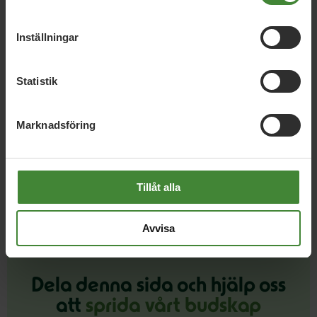
Inställningar
Uppsala län, 12 juni 2026
Insändare: Tonårsutvisningarna måste
Statistik
stoppas – nu
Marknadsföring
Läs alla nyheter
Tillåt alla
Avvisa
Dela denna sida och hjälp oss
att
sprida vårt budskap