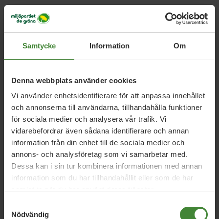
Samtycke
Information
Om
Relaterade nyheter
Denna webbplats använder cookies
Vi använder enhetsidentifierare för att anpassa innehållet
och annonserna till användarna, tillhandahålla funktioner
Uppsala län, 13 juli 2026
för sociala medier och analysera vår trafik. Vi
Debatt: Sjukhusmaten kan stärka både
vidarebefordrar även sådana identifierare och annan
beredskap och lantbruk
information från din enhet till de sociala medier och
annons- och analysföretag som vi samarbetar med.
Dessa kan i sin tur kombinera informationen med annan
Uppsala län, 18 juni 2026
information som du har tillhandahållit eller som de har
Debatt: Tillfälliga rabatter räcker inte –
samlat in när du har använt deras tjänster.
Sverige behöver en riktig
Samtyckesval
kollektivtrafiksatsning
Nödvändig