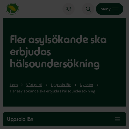
Miljöpartiet de gröna, startsida
Meny
Fler asylsökande ska
erbjudas
hälsoundersökning
Hem
Vårt parti
Uppsala län
Nyheter
Fler asylsökande ska erbjudas hälsoundersökning
Hoppa
över
Uppsala län
menyn