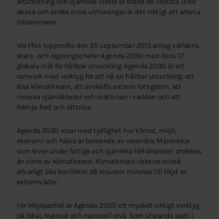
artutrotning och ojämlika villkor är bland de största. Inför
dessa och andra stora utmaningar är det viktigt att arbeta
tillsammans.
Vid FN:s toppmöte den 25 september 2015 antog världens
stats- och regeringschefer Agenda 2030 med dess 17
globala mål för hållbar utveckling. Agenda 2030 är ett
ramverk med verktyg för att nå en hållbar utveckling: att
lösa klimatkrisen, att avskaffa extrem fattigdom, att
minska ojämlikheter och orättvisor i världen och att
främja fred och rättvisa.
Agenda 2030 visar med tydlighet hur klimat, miljö,
ekonomi och hälsa är beroende av varandra. Människor
som lever under fattiga och ojämlika förhållanden drabbas
än värre av klimatkrisen. Klimatkrisen riskerar också
allvarligt öka konflikter då resurser minskar till följd av
extremväder.
För Miljöpartiet är Agenda 2030 ett mycket viktigt verktyg
på lokal, regional och nationell nivå. Som styrande parti i