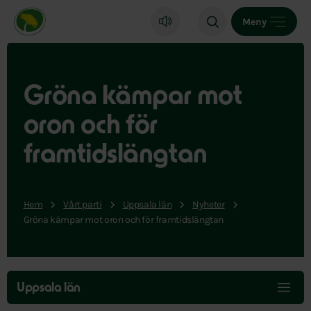
Miljöpartiet de gröna, startsida
Meny
Gröna kämpar mot
oron och för
framtidslängtan
Hem
Vårt parti
Uppsala län
Nyheter
Gröna kämpar mot oron och för framtidslängtan
Hoppa
över
Uppsala län
menyn