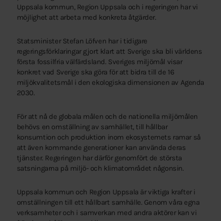
Uppsala kommun, Region Uppsala och i regeringen har vi
möjlighet att arbeta med konkreta åtgärder.
Statsminister Stefan Löfven har i tidigare
regeringsförklaringar gjort klart att Sverige ska bli världens
första fossilfria välfärdsland. Sveriges miljömål visar
konkret vad Sverige ska göra för att bidra till de 16
miljökvalitetsmål i den ekologiska dimensionen av Agenda
2030.
För att nå de globala målen och de nationella miljömålen
behövs en omställning av samhället, till hållbar
konsumtion och produktion inom ekosystemets ramar så
att även kommande generationer kan använda deras
tjänster. Regeringen har därför genomfört de största
satsningarna på miljö- och klimatområdet någonsin.
Uppsala kommun och Region Uppsala är viktiga krafter i
omställningen till ett hållbart samhälle. Genom våra egna
verksamheter och i samverkan med andra aktörer kan vi