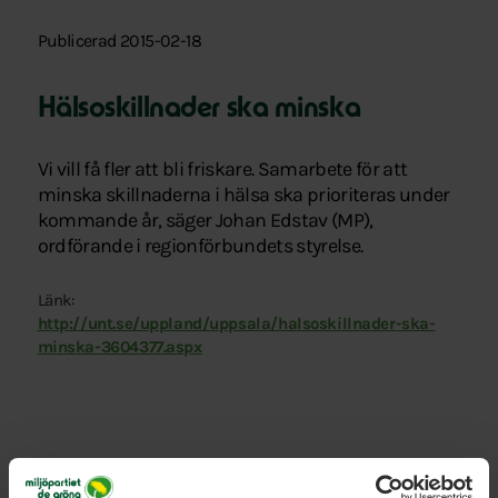
Publicerad 2015-02-18
Hälsoskillnader ska minska
Vi vill få fler att bli friskare. Samarbete för att
minska skillnaderna i hälsa ska prioriteras under
kommande år, säger Johan Edstav (MP),
ordförande i regionförbundets styrelse.
Länk:
http://unt.se/uppland/uppsala/halsoskillnader-ska-
minska-3604377.aspx