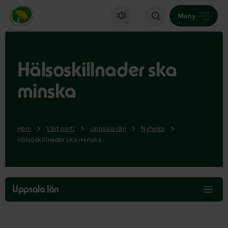
Miljöpartiet de gröna, startsida
Meny
Hälsoskillnader ska
minska
Hem
Vårt parti
Uppsala län
Nyheter
Hälsoskillnader ska minska
Hoppa
över
Uppsala län
menyn