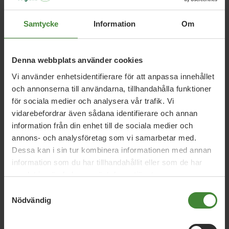
Relaterade nyheter
Samtycke
Information
Om
Denna webbplats använder cookies
Uppsala län, 13 juli 2026
Vi använder enhetsidentifierare för att anpassa innehållet
Debatt: Sjukhusmaten kan stärka både
och annonserna till användarna, tillhandahålla funktioner
beredskap och lantbruk
för sociala medier och analysera vår trafik. Vi
vidarebefordrar även sådana identifierare och annan
information från din enhet till de sociala medier och
Uppsala län, 18 juni 2026
annons- och analysföretag som vi samarbetar med.
Dessa kan i sin tur kombinera informationen med annan
Debatt: Tillfälliga rabatter räcker inte –
information som du har tillhandahållit eller som de har
Sverige behöver en riktig
samlat in när du har använt deras tjänster.
kollektivtrafiksatsning
Samtyckesval
Nödvändig
Uppsala län, 12 juni 2026