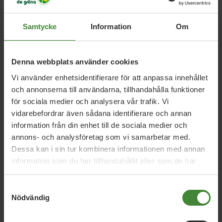
När en ung människa har vuxit upp i Sverige, gått i svensk
skola och byggt hela sin framtid här måste det väga tungt.
Samtycke
Information
Om
Ingen ska behöva leva i ovisshet om sin framtid på grund
av regler som inte tar tillräcklig hänsyn till den verkliga
anknytningen till landet.
Denna webbplats använder cookies
Sverige behöver en långsiktig och rättssäker lösning som
Vi använder enhetsidentifierare för att anpassa innehållet
sätter barnets bästa och familjens sammanhållning i
och annonserna till användarna, tillhandahålla funktioner
centrum. Familjer ska inte splittras på grund av
för sociala medier och analysera vår trafik. Vi
administrativa gränsdragningar. Unga människor ska inte
vidarebefordrar även sådana identifierare och annan
straffas för att de fyller år.
information från din enhet till de sociala medier och
annons- och analysföretag som vi samarbetar med.
Tonårsutvisningarna måste därför få ett slut, på riktigt.
Dessa kan i sin tur kombinera informationen med annan
information som du har tillhandahållit eller som de har
Gunnel Bergman (MP), regionfullmäktigeledamot
samlat in när du har använt deras tjänster.
Samtyckesval
Nödvändig