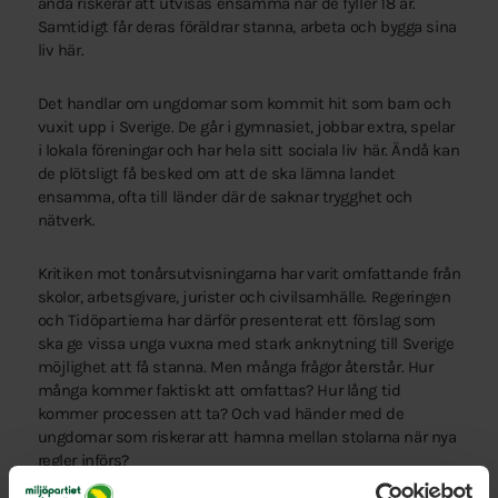
ändå riskerar att utvisas ensamma när de fyller 18 år.
Samtidigt får deras föräldrar stanna, arbeta och bygga sina
liv här.
Det handlar om ungdomar som kommit hit som barn och
vuxit upp i Sverige. De går i gymnasiet, jobbar extra, spelar
i lokala föreningar och har hela sitt sociala liv här. Ändå kan
de plötsligt få besked om att de ska lämna landet
ensamma, ofta till länder där de saknar trygghet och
nätverk.
Kritiken mot tonårsutvisningarna har varit omfattande från
skolor, arbetsgivare, jurister och civilsamhälle. Regeringen
och Tidöpartierna har därför presenterat ett förslag som
ska ge vissa unga vuxna med stark anknytning till Sverige
möjlighet att få stanna. Men många frågor återstår. Hur
många kommer faktiskt att omfattas? Hur lång tid
kommer processen att ta? Och vad händer med de
ungdomar som riskerar att hamna mellan stolarna när nya
regler införs?