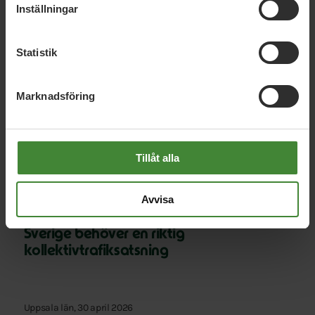
Inställningar
Relaterade nyheter
Statistik
Marknadsföring
Uppsala län, 13 juli 2026
Debatt: Sjukhusmaten kan stärka både
beredskap och lantbruk
Tillåt alla
Uppsala län, 18 juni 2026
Avvisa
Debatt: Tillfälliga rabatter räcker inte –
Sverige behöver en riktig
kollektivtrafiksatsning
Uppsala län, 30 april 2026