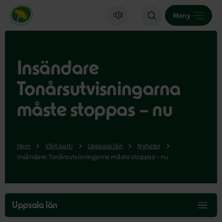
Miljöpartiet de gröna, startsida
Meny
Insändare
Tonårsutvisningarna
måste stoppas – nu
Hem
Vårt parti
Uppsala län
Nyheter
Insändare: Tonårsutvisningarna måste stoppas – nu
Hoppa
över
Uppsala län
menyn