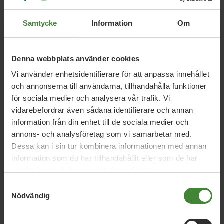
Samtycke
Information
Om
Denna webbplats använder cookies
Vi använder enhetsidentifierare för att anpassa innehållet
och annonserna till användarna, tillhandahålla funktioner
för sociala medier och analysera vår trafik. Vi
vidarebefordrar även sådana identifierare och annan
information från din enhet till de sociala medier och
annons- och analysföretag som vi samarbetar med.
Dessa kan i sin tur kombinera informationen med annan
(foto: Fredrik Hjerling)
information som du har tillhandahållit eller som de har
samlat in när du har använt deras tjänster.
Samtyckesval
Nödvändig