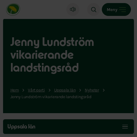
Miljöpartiet de gröna, startsida
Meny
Jenny Lundström
vikarierande
landstingsråd
Hem
Vårt parti
Uppsala län
Nyheter
Jenny Lundström vikarierande landstingsråd
Hoppa
över
Uppsala län
menyn