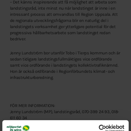
– Det känns inspirerande att få möjlighet att arbeta som
landstingsråd, inte minst nu när landstinget är inne i en
intressant process att omvandlas till Region Uppsala. Att
de regionala utvecklingsfrågorna blir en naturlig del i
landstingets verksamhet ger ytterligare potential för det
progressiva hållbarhetsarbete som landstinget redan
bedriver.
Jenny Lundström bor utanför Tobo i Tierps kommun och är
sedan tidigare landstingsfullmäktiges vice ordförande
samt vice ordförande i landstingets kollektivtrafiknämnd.
Hon är också ordförande i Regionförbundets klimat- och
infrastrukturberedning.
FÖR MER INFORMATION:
Jenny Lundström (MP), landstingsråd, 070-399 24 93, 018-
611 60 34