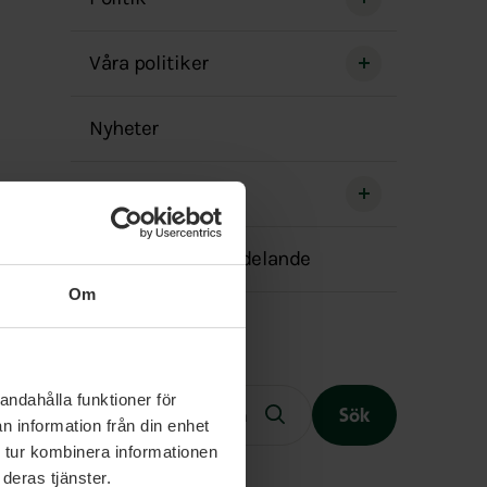
menyn
Våra politiker
Nyheter
Sociala medier
Transparensmeddelande
Om
Fritext
andahålla funktioner för
Sök
n information från din enhet
 tur kombinera informationen
deras tjänster.