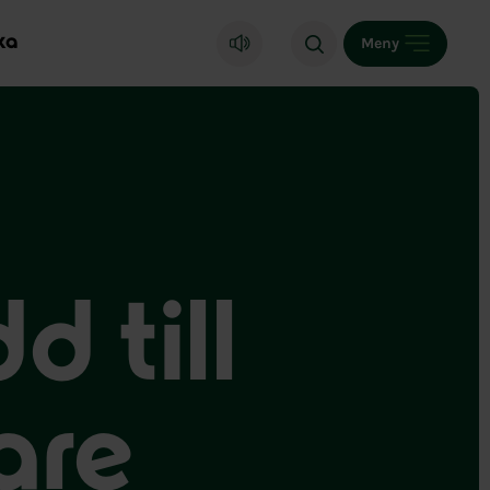
ka
Meny
d till
are