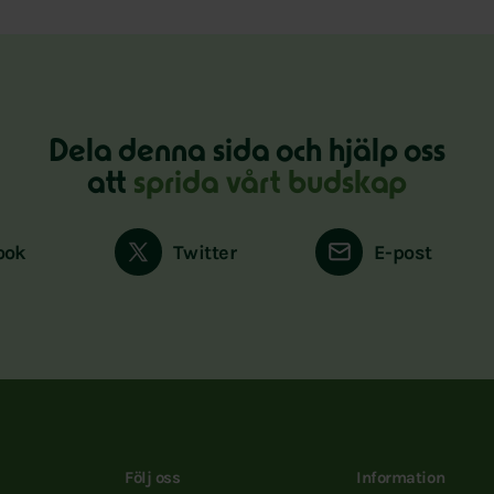
Dela denna sida och hjälp oss
att
sprida vårt budskap
ook
Twitter
E-post
Följ oss
Information