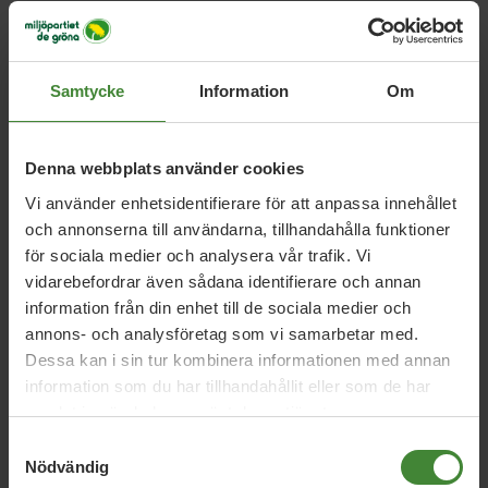
Samtycke
Information
Om
Relaterade nyheter
Denna webbplats använder cookies
Vi använder enhetsidentifierare för att anpassa innehållet
Uppsala län, 13 juli 2026
och annonserna till användarna, tillhandahålla funktioner
Debatt: Sjukhusmaten kan stärka både
för sociala medier och analysera vår trafik. Vi
beredskap och lantbruk
vidarebefordrar även sådana identifierare och annan
information från din enhet till de sociala medier och
annons- och analysföretag som vi samarbetar med.
Dessa kan i sin tur kombinera informationen med annan
Uppsala län, 18 juni 2026
information som du har tillhandahållit eller som de har
Debatt: Tillfälliga rabatter räcker inte –
samlat in när du har använt deras tjänster.
Sverige behöver en riktig
Samtyckesval
kollektivtrafiksatsning
Nödvändig