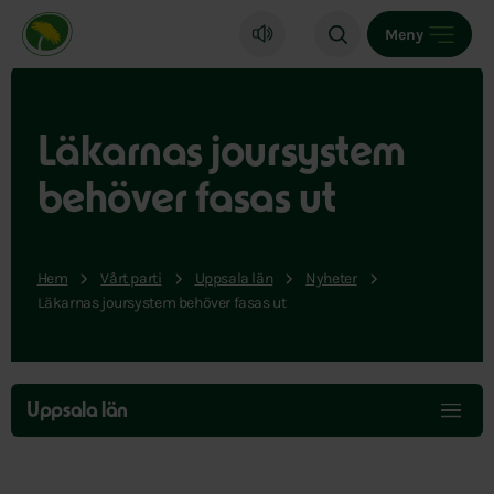
Miljöpartiet de gröna, startsida
Meny
Läkarnas joursystem
behöver fasas ut
Hem
Vårt parti
Uppsala län
Nyheter
Läkarnas joursystem behöver fasas ut
Hoppa
över
Uppsala län
menyn