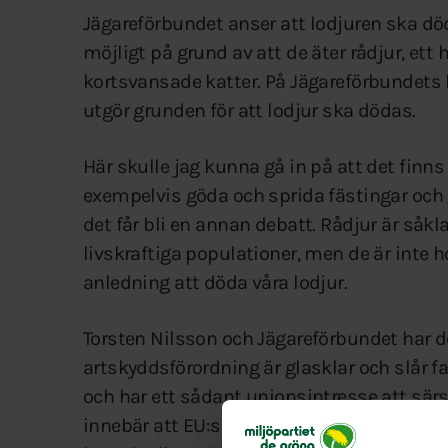
Jägareförbundet anser att lodjuren ska dö
möjligt på grund av att de äter rådjur, ett 
kortsvansade katter. På Jägareförbundets
utgör grunden för att lodjur ska dödas.
Här skulle jag kunna gå in på att det finns 
exempelvis göda och sprida fästingar och 
det får bli en annan debatt. Rådjur är såkla
livskraftiga populationer, men de är inte h
anledning att döda våra lodjur.
Torsten Nilsson och Jägareförbundet har de
artskyddsförordning är glasklar och slår f
och har ett sådant unionsintresse att sä
innebär att EU:s experter inte anser att l