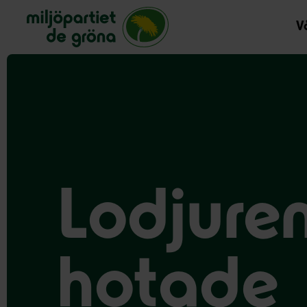
Miljöpartiet de gröna, startsida
Vå
Lodjuren
hotade