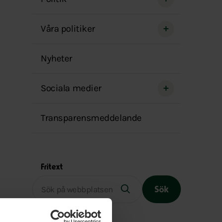
menyn
Våra politiker
Nyheter
Sociala medier
Transparensmeddelande
Fritext
Sök