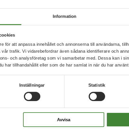
Information
otas till sin existens av olika skäl. Lodjuren
 att de anses hotade till utrotning. Det är
ur medvetet skadas eller dödas. Skyddsjakt kan
cookies
djur eller annan egendom om det inte går att
e för att anpassa innehållet och annonserna till användarna, tillh
 Rådjur är enligt EU inte privat egendom, om
vår trafik. Vi vidarebefordrar även sådana identifierare och anna
nnons- och analysföretag som vi samarbetar med. Dessa kan i sin
r en verklighetsfrämmande åsikt om det.
har tillhandahållit eller som de har samlat in när du har använt 
ödet för lodjur gigantiskt i Sverige och såklart
akom Jägareförbundets extrema åsikter får vi leva
Inställningar
Statistik
t är det enda partiet som aktivt driver lodjurens
s en bättre framtid.
örvaltningsdelegationen Uppsala län
Avvisa