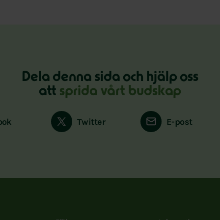
Dela denna sida och hjälp oss
att
sprida vårt budskap
ook
Twitter
E-post