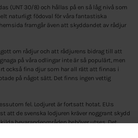
das (UNT 30/8) och hållas på en så låg nivå som
helt naturligt födoval för våra fantastiska
 hemsida framgår även att skyddandet av rådjur
gott om rådjur och att rådjurens bidrag till att
gnaga på våra odlingar inte är så populärt, men
rt också fina djur som har all rätt att finnas i
otade på något sätt. Det finns ingen vettig
ssutom fel. Lodjuret är fortsatt hotat. EU:s
ast att de svenska lodjuren kräver noggrant skydd
rskilda bevarandeområden behöver utses. Det
odjuret har gynnsam bevarandestatus. Det finns