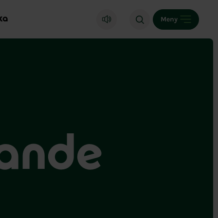
ka
Meny
rande