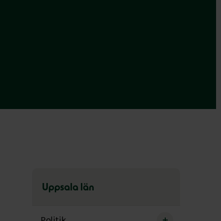
Uppsala län
Hoppa
över
Politik