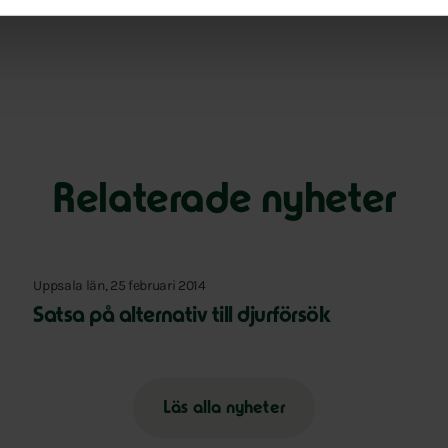
Relaterade nyheter
Uppsala län, 25 februari 2014
Satsa på alternativ till djurförsök
Läs alla nyheter