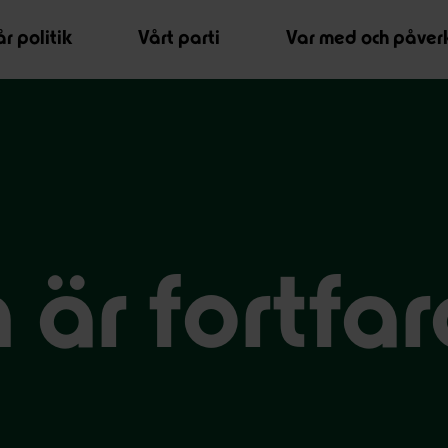
r politik
Vårt parti
Var med och påver
 är fortfa