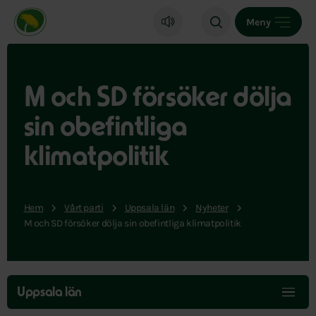
Miljöpartiet de gröna, startsida
Meny
M och SD försöker dölja
sin obefintliga
klimatpolitik
Hem
Vårt parti
Uppsala län
Nyheter
M och SD försöker dölja sin obefintliga klimatpolitik
Hoppa
över
Uppsala län
menyn