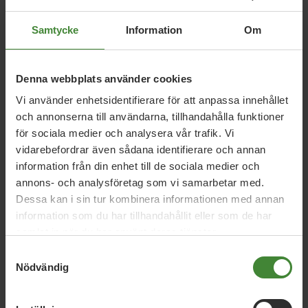
Samtycke
Information
Om
Att Moderaterna och Sverigedemokraterna går till val för
att stoppa utbyggnaden av mer förnybar energi i ett läge
då priserna på energi pressar hushållen visar att man både
lämnat walk over i klimatfrågan och struntar i hushållens
Denna webbplats använder cookies
oro över stigande priser
Vi använder enhetsidentifierare för att anpassa innehållet
och annonserna till användarna, tillhandahålla funktioner
Malin Aldal, kandidat (MP) till Östhammars
för sociala medier och analysera vår trafik. Vi
kommunfullmäktige
vidarebefordrar även sådana identifierare och annan
Jacob Risberg, riksdagskandidat (MP), Uppsala län
information från din enhet till de sociala medier och
Hans Wennberg, gruppledare (MP), kommunfullmäktige
Älvkarleby samt regionråd
annons- och analysföretag som vi samarbetar med.
Jenny Lundström, gruppledare (MP), kommunfullmäktige
Dessa kan i sin tur kombinera informationen med annan
Tierp
information som du har tillhandahållit eller som de har
samlat in när du har använt deras tjänster.
Samtyckesval
Nödvändig