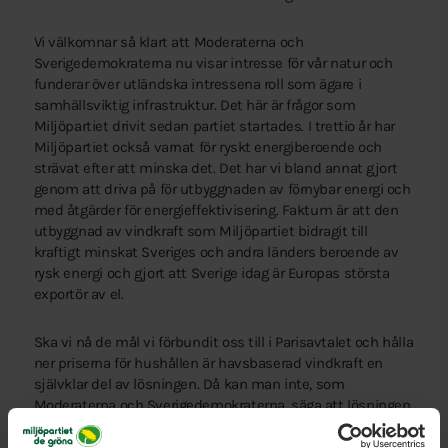
Vi välkomnar så klart att Moderaterna och
Sverigedemokraterna nu visar intresse för vår natur och
funderar över utländska intressena roll som ägare i
samhällsviktig infrastruktur. Det här är frågor som
Miljöpartiet drivit sedan partiet startades. I trettio år har
Miljöpartiet också varnat för ryskt energiberoende och
strävat efter att minska det. Det har vi bland annat gjort
genom att driva på för utbyggnaden av förnybar energi och
med åtgärder för energieffektivisering. Faktum är att den
utbyggnad av vindkraft som Miljöpartiet bidragit till
kraftigt minskat Sveriges och andra länders beroende av
rysk energi och gjort att Sverige idag är Europas största
exportör av el.
Ska vi nå de mål vi förbundit oss till i Parisavtalet och hålla
ner priserna för hushållen är havsbaserad vindkraft en
självklar del av lösningen. Då kan man inte, som
Moderaterna och Sverigedemokraterna, säga att lösningen
alltid ska tillhandahållas av någon annan, någon
annanstans, någon annan gång.