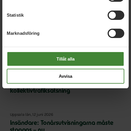
Relaterade nyheter
Statistik
Uppsala län, 13 juli 2026
Marknadsföring
Debatt: Sjukhusmaten kan stärka både
beredskap och lantbruk
Tillåt alla
Uppsala län, 18 juni 2026
Avvisa
Debatt: Tillfälliga rabatter räcker inte –
Sverige behöver en riktig
kollektivtrafiksatsning
Uppsala län, 12 juni 2026
Insändare: Tonårsutvisningarna måste
stoppas – nu