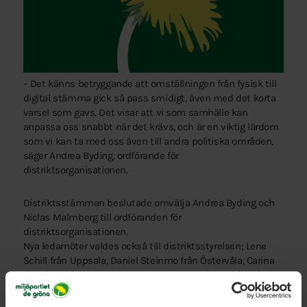
– Det känns betryggande att omställningen från fysisk till
digital stämma gick så pass smidigt, även med det korta
varsel som gavs. Det visar att vi som samhälle kan
anpassa oss snabbt när det krävs, och är en viktig lärdom
som vi kan ta med oss även till andra politiska områden,
säger Andrea Byding, ordförande för
distriktsorganisationen.
Distriktsstämman beslutade omvälja Andrea Byding och
Niclas Malmberg till ordföranden för
distriktsorganisationen.
Nya ledamöter valdes också till distriktsstyrelsen; Lene
Schill från Uppsala, Daniel Steinmo från Östervåla, Carina
Tennfors från Enköping och Christian Nordberg från Bålsta
för en period om två år. Sedan tidigare är också Hans
Wennberg från Älvkarleby, Ted Bergström från Uppsala och