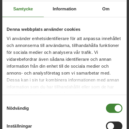
Elisabeth Ståhle med i styrelsen.
Samtycke
Information
Om
– Jag är glad att få förtroendet att tillsammans med
Andrea Byding kunna fortsätta att leda Miljöpartiet i
Denna webbplats använder cookies
Uppsala län, ett län där Miljöpartiet är med och tar ansvar
för styret i både regionpolitiken och i 6 av länets
Vi använder enhetsidentifierare för att anpassa innehållet
kommuner, säger Niclas Malmberg, ordförande för
och annonserna till användarna, tillhandahålla funktioner
distriktsorganisationen.
för sociala medier och analysera vår trafik. Vi
vidarebefordrar även sådana identifierare och annan
Distriktsstämman riktade också sitt varmaste tack till
information från din enhet till de sociala medier och
Malin Aldal som arbetat som organisationsutvecklare
annons- och analysföretag som vi samarbetar med.
under fem års tid för såväl Miljöpartiets
Dessa kan i sin tur kombinera informationen med annan
distriktsorganisation som för länets lokalavdelningar.
information som du har tillhandahållit eller som de har
samlat in när du har använt deras tjänster.
Samtyckesval
Nödvändig
Inställningar