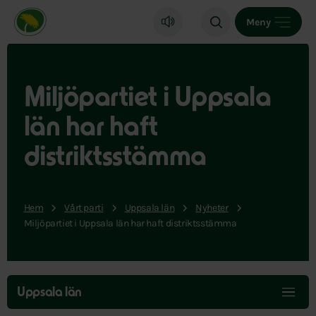
Miljöpartiet de gröna, startsida
Meny
Miljöpartiet i Uppsala
län har haft
distriktsstämma
Hem
Vårt parti
Uppsala län
Nyheter
Miljöpartiet i Uppsala län har haft distriktsstämma
Hoppa
över
Uppsala län
menyn