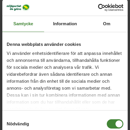
Samtycke
Information
Om
Relaterade nyheter
Denna webbplats använder cookies
Vi använder enhetsidentifierare för att anpassa innehållet
Uppsala län, 13 juli 2026
och annonserna till användarna, tillhandahålla funktioner
Debatt: Sjukhusmaten kan stärka både
för sociala medier och analysera vår trafik. Vi
beredskap och lantbruk
vidarebefordrar även sådana identifierare och annan
information från din enhet till de sociala medier och
annons- och analysföretag som vi samarbetar med.
Dessa kan i sin tur kombinera informationen med annan
Uppsala län, 18 juni 2026
information som du har tillhandahållit eller som de har
Debatt: Tillfälliga rabatter räcker inte –
samlat in när du har använt deras tjänster.
Sverige behöver en riktig
Samtyckesval
kollektivtrafiksatsning
Nödvändig