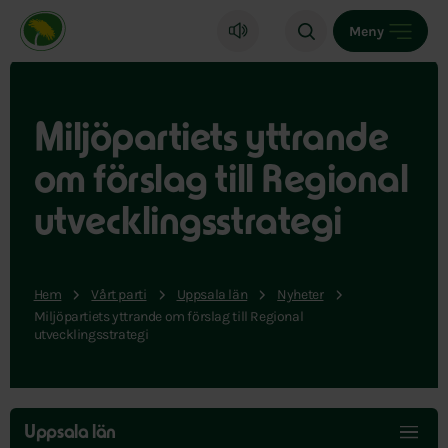
Miljöpartiet de gröna, startsida
Meny
Miljöpartiets yttrande
om förslag till Regional
utvecklingsstrategi
Hem
Vårt parti
Uppsala län
Nyheter
Miljöpartiets yttrande om förslag till Regional
utvecklingsstrategi
Hoppa
över
Uppsala län
menyn