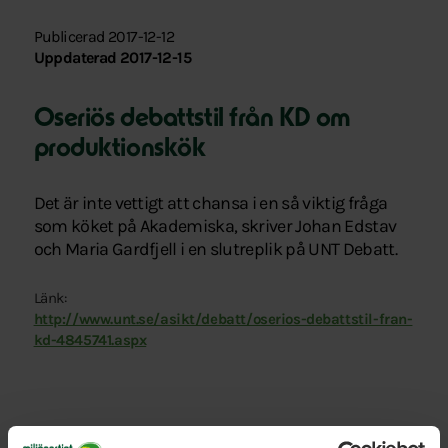
Publicerad 2017-12-12
Uppdaterad 2017-12-15
Oseriös debattstil från KD om
produktionskök
Det är inte vettigt att chansa i en så viktig fråga
som köket på Akademiska, skriver Johan Edstav
och Maria Gardfjell i en slutreplik på UNT Debatt.
Länk:
http://www.unt.se/asikt/debatt/oserios-debattstil-fran-
kd-4845741.aspx