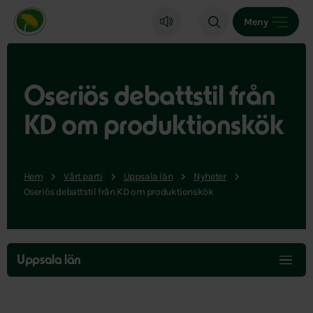
Miljöpartiet de gröna, startsida
Meny
Oseriös debattstil från
KD om produktionskök
Hem
Vårt parti
Uppsala län
Nyheter
Oseriös debattstil från KD om produktionskök
Hoppa
över
Uppsala län
menyn