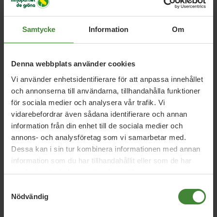
Samtycke
Information
Om
Relaterade nyheter
Denna webbplats använder cookies
Uppsala län, 13 juli 2026
Vi använder enhetsidentifierare för att anpassa innehållet
och annonserna till användarna, tillhandahålla funktioner
Debatt: Sjukhusmaten kan stärka både
för sociala medier och analysera vår trafik. Vi
beredskap och lantbruk
vidarebefordrar även sådana identifierare och annan
information från din enhet till de sociala medier och
annons- och analysföretag som vi samarbetar med.
Uppsala län, 18 juni 2026
Dessa kan i sin tur kombinera informationen med annan
Debatt: Tillfälliga rabatter räcker inte –
information som du har tillhandahållit eller som de har
Sverige behöver en riktig
samlat in när du har använt deras tjänster.
kollektivtrafiksatsning
Samtyckesval
Nödvändig