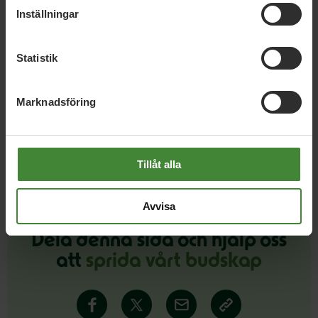
Uppsala län, 12 juni 2026
Inställningar
Insändare: Tonårsutvisningarna måste
stoppas – nu
Statistik
Marknadsföring
Läs alla nyheter
Tillåt alla
Avvisa
Dela denna sida och hjälp oss
att
sprida vårt budskap