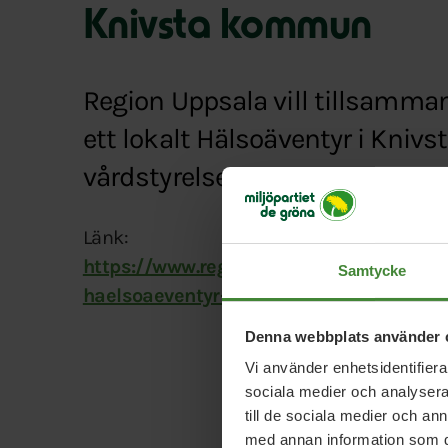
Knivsta kommun
Region Uppsala vill tillsam
ett lokalt Hälsoäventyr i Knivst
vårdstyrelsen.
Länk:
https://www.regionuppsala.se/nyheter#/
Samtycke
haelsoaeventyr-med-knivsta-kommun-
Denna webbplats använder 
Vi använder enhetsidentifierar
sociala medier och analysera 
till de sociala medier och a
med annan information som du 