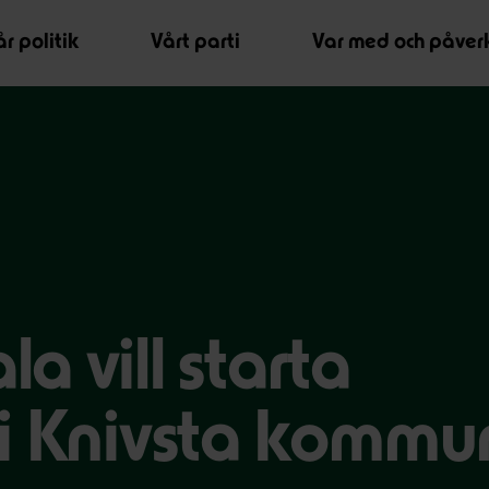
r politik
Vårt parti
Var med och påver
a vill starta
 i Knivsta kommu