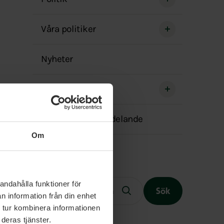
menyn
Våra politiker
Nyheter
Sociala medier
Transparensmeddelande
Om
Fritext
andahålla funktioner för
Sök
n information från din enhet
 tur kombinera informationen
deras tjänster.