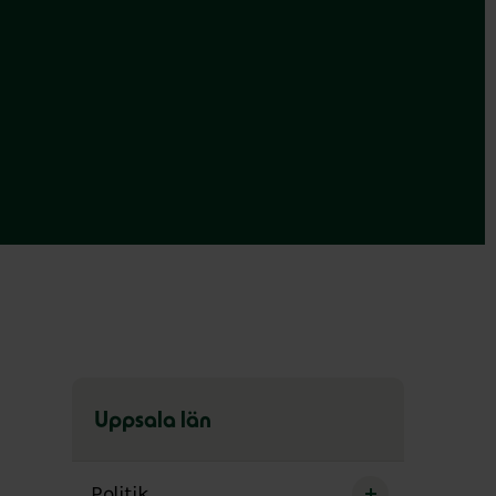
Uppsala län
Hoppa
över
Politik