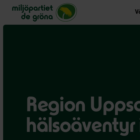
Miljöpartiet de gröna, startsida
Vå
Region Uppsal
hälsoäventyr