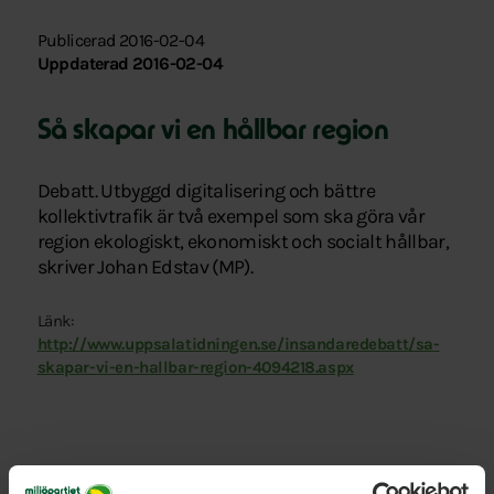
Publicerad 2016-02-04
Uppdaterad 2016-02-04
Så skapar vi en hållbar region
Debatt. Utbyggd digitalisering och bättre
kollektivtrafik är två exempel som ska göra vår
region ekologiskt, ekonomiskt och socialt hållbar,
skriver Johan Edstav (MP).
Länk:
http://www.uppsalatidningen.se/insandaredebatt/sa-
skapar-vi-en-hallbar-region-4094218.aspx