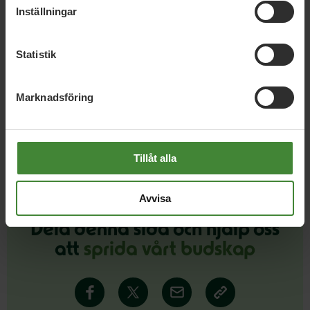
Inställningar
Insändare: Tonårsutvisningarna måste
stoppas – nu
Statistik
Marknadsföring
Läs alla nyheter
Tillåt alla
Avvisa
Dela denna sida och hjälp oss
att
sprida vårt budskap