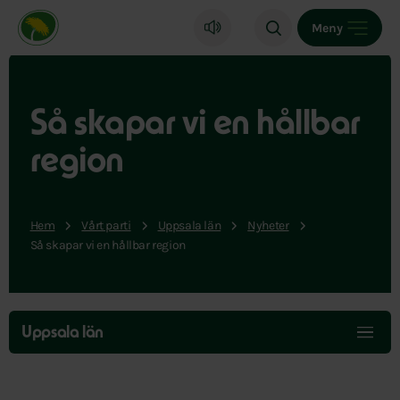
Miljöpartiet de gröna, startsida
Meny
Så skapar vi en hållbar
region
Hem
Vårt parti
Uppsala län
Nyheter
Så skapar vi en hållbar region
Hoppa
över
Uppsala län
menyn