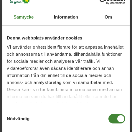
Samtycke
Information
Om
Relaterade nyheter
Denna webbplats använder cookies
Uppsala län, 13 juli 2026
Vi använder enhetsidentifierare för att anpassa innehållet
Debatt: Sjukhusmaten kan stärka både
och annonserna till användarna, tillhandahålla funktioner
beredskap och lantbruk
för sociala medier och analysera vår trafik. Vi
vidarebefordrar även sådana identifierare och annan
information från din enhet till de sociala medier och
annons- och analysföretag som vi samarbetar med.
Uppsala län, 18 juni 2026
Dessa kan i sin tur kombinera informationen med annan
Debatt: Tillfälliga rabatter räcker inte –
information som du har tillhandahållit eller som de har
Sverige behöver en riktig
samlat in när du har använt deras tjänster.
kollektivtrafiksatsning
Samtyckesval
Nödvändig
Uppsala län, 12 juni 2026