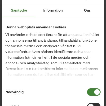
Samtycke
Information
Om
Denna webbplats använder cookies
Vi använder enhetsidentifierare för att anpassa innehållet
och annonserna till användarna, tillhandahålla funktioner
för sociala medier och analysera vår trafik. Vi
vidarebefordrar även sådana identifierare och annan
Måndag 6/8 får Arvika stadsbesök av Sveriges kultur- och
demokratiminister, ALICE BAH KUHNKE. Hon ska bland
information från din enhet till de sociala medier och
annat hålla tal och medverka i en frågestund som en del i
annons- och analysföretag som vi samarbetar med.
Arvika Biblioteks projekt "Valet är ditt". Alice öppnar
Dessa kan i sin tur kombinera informationen med annan
eventet i Stadsparken klockan 14:00 och efterföljs av
information som du har tillhandahållit eller som de har
musik och teater samt en presentation med partiernas
samlat in när du har använt deras tjänster.
lokala representanter. Eventet avslutas med fika och
frågor.
Samtyckesval
Nödvändig
Läs mer på vårt Facebook-event: