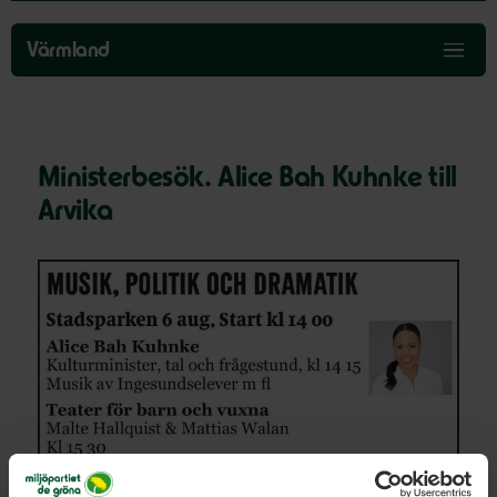
Hoppa
över
Värmland
menyn
Ministerbesök. Alice Bah Kuhnke till
Arvika