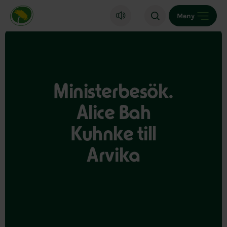
Miljöpartiet de gröna, startsida
Meny
Ministerbesök.
Alice Bah
Kuhnke till
Arvika