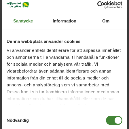
Sök
efter
fråga:
Samtycke
Information
Om
Cirkulär ekonomi
C
Denna webbplats använder cookies
Vi använder enhetsidentifierare för att anpassa innehållet
och annonserna till användarna, tillhandahålla funktioner
Energi
E
för sociala medier och analysera vår trafik. Vi
vidarebefordrar även sådana identifierare och annan
information från din enhet till de sociala medier och
Folkhälsa
Folkhögskolor och folkbildning
F
annons- och analysföretag som vi samarbetar med.
Dessa kan i sin tur kombinera informationen med annan
information som du har tillhandahållit eller som de har
samlat in när du har använt deras tjänster.
Hälso- och sjukvård
Hållbart arbetsliv för
H
Samtyckesval
sjukvårdspersonalen
Nödvändig