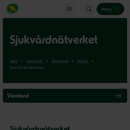
Miljöpartiet de gröna, startsida
Meny
Sjukvårdnätverket
Hem
Vårt parti
Värmland
Politik
Sjukvårdsnätverket
Hoppa
över
Värmland
menyn
Sjukvårdsnätverket