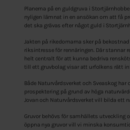
Planerna på en guldgruva i Stortjärnhobbe
nyligen lämnat in en ansökan om att få prov
det ska grävas efter något guld i Stortjär
Jakten på rikedomarna sker på bekostnad av
riksintresse för rennäringen. Där stannar 
helt centralt för att kunna bedriva renskö
till ett gruvbolag visar att urfolkens rätt in
Både Naturvårdsverket och Sveaskog har de
prospektering på grund av höga naturvärd
Jovan och Naturvårdsverket vill bilda ett n
Gruvor behövs för samhällets utveckling oc
öppna nya gruvor vill vi minska konsumti