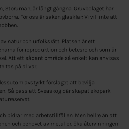
n, Storuman, är långt gångna. Gruvbolaget har
borra. För oss är saken glasklar: Vi vill inte att
nhobben.
 natur och urfolksrätt. Platsen är ett
renarna för reproduktion och betesro och som är
tsel. Att ett sådant område så enkelt kan anvisas
te tas på allvar.
ssutom avstyrkt förslaget att bevilja
en. Så pass att Sveaskog där skapat ekopark
aturreservat.
h bidrar med arbetstillfällen. Men hellre än att
onen och behovet av metaller, öka återvinningen