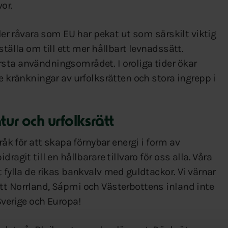
or.
ller råvara som EU har pekat ut som särskilt viktig
ställa om till ett mer hållbart levnadssätt.
sta användningsområdet. I oroliga tider ökar
e kränkningar av urfolksrätten och stora ingrepp i
tur och urfolksrätt
 för att skapa förnybar energi i form av
ragit till en hållbarare tillvaro för oss alla. Våra
 fylla de rikas bankvalv med guldtackor. Vi värnar
tt Norrland, Sápmi och Västerbottens inland inte
Sverige och Europa!