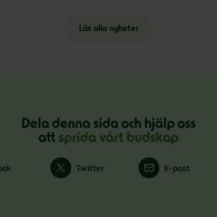
Läs alla nyheter
Dela denna sida och hjälp oss
att
sprida vårt budskap
ook
Twitter
E-post