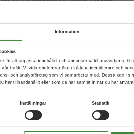
 det sår Blaikengruvan har lämnat. Där bröts
et behövs fortsatt sanering under de
 hundratals miljoner.
Information
nte mycket tillbaka från de naturresurser som
ubbel bemärkelse. Dels genom irreparabla skador
cookies
els genom att allmänna medel tas i anspråk för att
hand aldrig borde ha tillåtits. Detta fortsätter
e för att anpassa innehållet och annonserna till användarna, tillh
vår trafik. Vi vidarebefordrar även sådana identifierare och anna
nnons- och analysföretag som vi samarbetar med. Dessa kan i sin
har tillhandahållit eller som de har samlat in när du har använt 
amhället
ån gruvnäring och energiproduktion om de bedöms
Inställningar
Statistik
onomiskt försvarbara ska stanna i
en mer resilient och livskraftig landsbygd.
s lokalsamhällen som till stor del kan finansiera