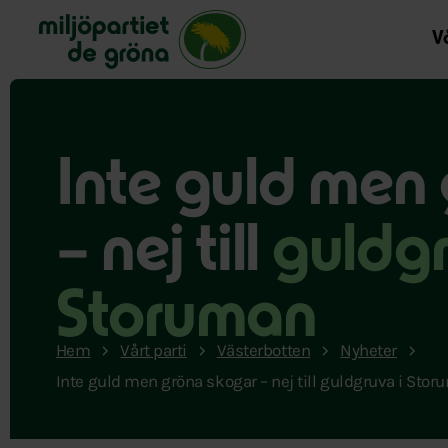
Miljöpartiet de gröna, startsida
Vå
Inte guld men
– nej till
guldgr
Storuman
Hem
Vårt parti
Västerbotten
Nyheter
Inte guld men gröna skogar – nej till guldgruva i Sto