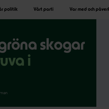
r politik
Vårt parti
Var med och påver
gröna skogar
uva i
ruman