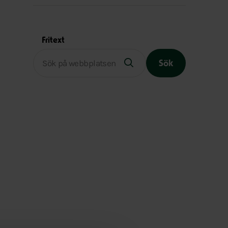
Fritext
Sök
Slutet på menyn