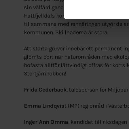
sin välfärd genom medel som tillförts ko
Hattfjelldals kommune som är granne med
tillsammans med rennäringen utgör de aree
kommunen. Skillnaderna är stora.
Att starta gruvor innebär ett permanent i
glömts bort när naturområden med ekologis
bofasta alltför lättvindigt offras för kortsi
Stortjärnhobben!
Frida Cederback
, talesperson för Miljöpa
Emma Lindqvist
(MP) regionråd i Västerb
Inger-Ann Omma
, kandidat till riksdage