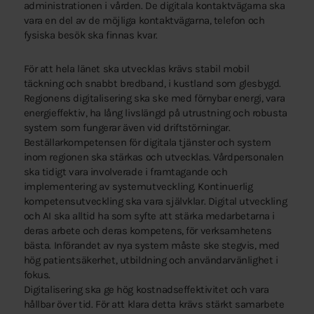
administrationen i vården. De digitala kontaktvägarna ska
vara en del av de möjliga kontaktvägarna, telefon och
fysiska besök ska finnas kvar.
För att hela länet ska utvecklas krävs stabil mobil
täckning och snabbt bredband, i kustland som glesbygd.
Regionens digitalisering ska ske med förnybar energi, vara
energieffektiv, ha lång livslängd på utrustning och robusta
system som fungerar även vid driftstörningar.
Beställarkompetensen för digitala tjänster och system
inom regionen ska stärkas och utvecklas. Vårdpersonalen
ska tidigt vara involverade i framtagande och
implementering av systemutveckling. Kontinuerlig
kompetensutveckling ska vara självklar. Digital utveckling
och AI ska alltid ha som syfte att stärka medarbetarna i
deras arbete och deras kompetens, för verksamhetens
bästa. Införandet av nya system måste ske stegvis, med
hög patientsäkerhet, utbildning och användarvänlighet i
fokus.
Digitalisering ska ge hög kostnadseffektivitet och vara
hållbar över tid. För att klara detta krävs stärkt samarbete