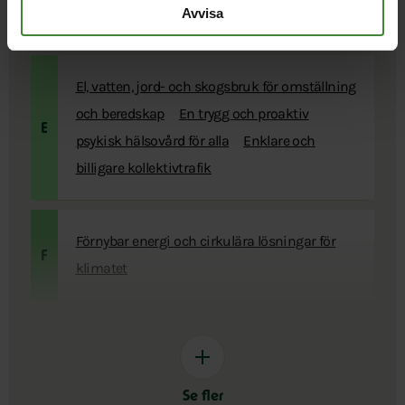
och mänskligt Västernorrland
Avvisa
El, vatten, jord- och skogsbruk för omställning
och beredskap
En trygg och proaktiv
E
psykisk hälsovård för alla
Enklare och
billigare kollektivtrafik
Förnybar energi och cirkulära lösningar för
F
klimatet
Se fler