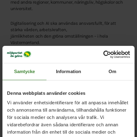
med andra regioner, kommuner, näringsliv, högskolor och
universitet.
Digitalisering och AI ska användas ansvarsfullt, för att
stärka vården, arbetskraften,
jämlikheten och den gröna omställningen – i hela
Västernorrland.
Miljöpartiet vill:
● Minska administrationen i vården genom digitala
beslutstöd och smartare journalsystem.
Samtycke
Information
Om
● Säkerställa att digitala kontaktvägar utvecklas utan att
ersätta telefon eller fysiska besök.
● Införa digital hemma-monitorering för kroniskt sjuka för
Denna webbplats använder cookies
att minska akuta återbesök.
● Ge alla hälsocentraler digital rådgivning och tidbokning.
Vi använder enhetsidentifierare för att anpassa innehållet
● Ställa krav på energieffektiv, cirkulär och förnybar digital
och annonserna till användarna, tillhandahålla funktioner
infrastruktur.
för sociala medier och analysera vår trafik. Vi
● Säkerställa robusta, användarvänliga och driftsäkra IT-
vidarebefordrar även sådana identifierare och annan
system med tydliga reservrutiner.
information från din enhet till de sociala medier och