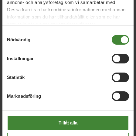
annons- och analysföretag som vi samarbetar med.
Dessa kan i sin tur kombinera informationen med annan
information som du har tillhandahållit eller som de har
samlat in när du har använt deras tjänster.
Samtyckesval
Nödvändig
Vi har svaren på dina
frågor
Inställningar
Sök
efter
fråga:
Statistik
Marknadsföring
Cykel
C
Den bästa vården är den som inte
Tillåt alla
behövs
Digitalisering och AI för ett hållbart
D