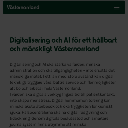
Hoppa
över
Västernorrland
menyn
Digitalisering och AI för ett hållbart
och mänskligt Västernorrland
Digitalisering och AI ska stärka välfärden, minska
administration och öka tillgängligheten – inte ersätta det
mänskliga mötet. I ett län med stora avstånd kan digital
teknik ge tryggare vård, bättre service och fler möjligheter
att bo och arbeta i hela Västernorrland.
I vården ska digitala verktyg frigöra tid till patientkontakt,
inte skapa mer stress. Digital hemmamonitorering kan
minska akuta återbesök och öka tryggheten för kroniskt
sjuka. Hälsocentralerna ska ha digital rådgivning och
tidbokning. Genom digitala beslutsstöd och smartare
journalsystem finns utrymme att minska