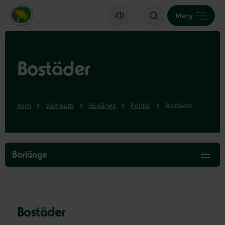
Miljöpartiet de gröna, startsida
Meny
Bostäder
Hem
Vårt parti
Borlänge
Politik
Bostäder
Hoppa
över
Borlänge
menyn
Bostäder