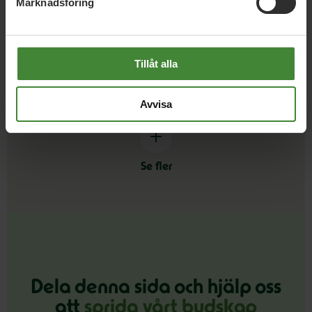
Marknadsföring
Fritid och föreningsliv
Företagande
F
Tillåt alla
Grön ideologi
G
Avvisa
Se fler
Dela denna sida och hjälp oss
att
sprida vårt budskap