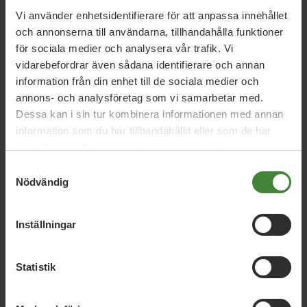
Vi använder enhetsidentifierare för att anpassa innehållet
och annonserna till användarna, tillhandahålla funktioner
för sociala medier och analysera vår trafik. Vi
Vi har svaren på dina
vidarebefordrar även sådana identifierare och annan
information från din enhet till de sociala medier och
frågor
annons- och analysföretag som vi samarbetar med.
Dessa kan i sin tur kombinera informationen med annan
Sök
efter
fråga:
information som du har tillhandahållit eller som de har
samlat in när du har använt deras tjänster.
Samtyckesval
Nödvändig
Barn och förskola
Bilar och
B
bränsle
Bostäder
Inställningar
Energi
E
Statistik