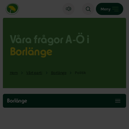
Miljöpartiet de gröna, startsida
Meny
Våra frågor A-Ö i
Borlänge
Hem
Vårt parti
Borlänge
Politik
Hoppa
över
Borlänge
menyn