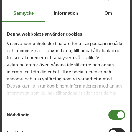
Barn och förskola
Bilar och
B
Samtycke
Information
Om
bränsle
Bostäder
Denna webbplats använder cookies
Energi
E
Vi använder enhetsidentifierare för att anpassa innehållet
och annonserna till användarna, tillhandahålla funktioner
för sociala medier och analysera vår trafik. Vi
Fritid och föreningsliv
Företagande
F
vidarebefordrar även sådana identifierare och annan
information från din enhet till de sociala medier och
annons- och analysföretag som vi samarbetar med.
Grön ideologi
Dessa kan i sin tur kombinera informationen med annan
G
information som du har tillhandahållit eller som de har
samlat in när du har använt deras tjänster.
Samtyckesval
Nödvändig
Se fler