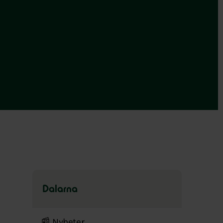
Dalarna
Hoppa
över
📰 Nyheter