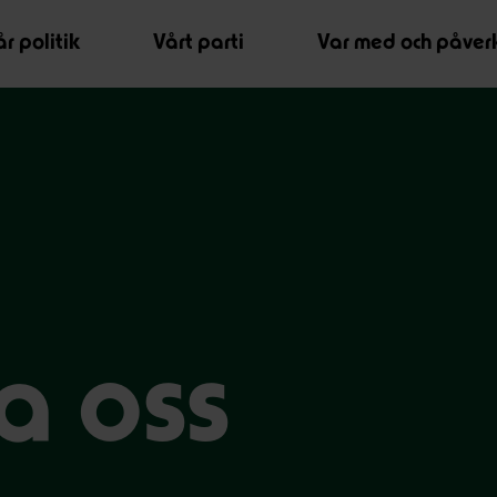
r politik
Vårt parti
Var med och påver
a oss