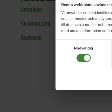
Denna webbplats använder 
Styrelsen
Vi använder enhetsidentifierar
sociala medier och analysera 
Valberedning
till de sociala medier och a
med annan information som du 
Revisorer
Samtyckesval
Nödvändig