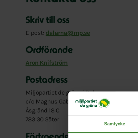
Skriv till oss
E-post:
dalarna@mp.se
Ordförande
Aron Knifström
Postadress
Miljöpartiet de gröna i Dalarna
c/o Magnus Gabrielson
Åsgränd 18 C
783 30 Säter
Samtycke
Förtroendevalda