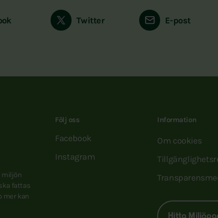
ook
Twitter
E-post
Följ oss
Information
Facebook
Om cookies
Instagram
Tillgänglighets
e miljön
Transparensme
 ska fattas
to mer kan
Hitta Miljöpa