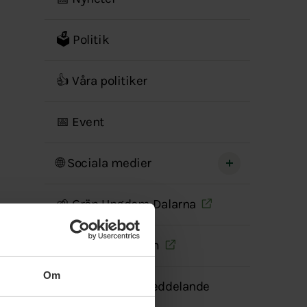
menyn
🗳 Politik
👍 Våra politiker
📅 Event
🌐 Sociala medier
🌱 Grön Ungdom Dalarna
💚 Medlemsforum
Om
✅ Transparensmeddelande