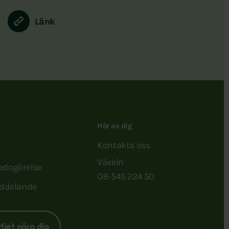
Länk
Hör av dig
Kontakta oss
Växeln
redogörelse
08-545 224 50
ddelande
rtiet nära dig