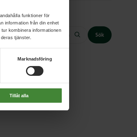
andahålla funktioner för
Fritext
n information från din enhet
 tur kombinera informationen
Sök
deras tjänster.
Marknadsföring
Slutet på menyn
Tillåt alla