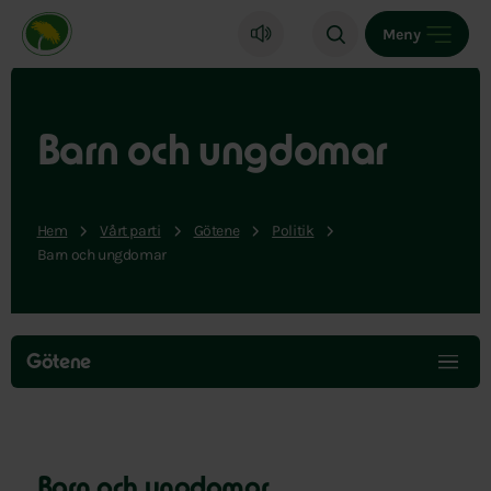
Miljöpartiet de gröna, startsida
Meny
Barn och ungdomar
Hem
Vårt parti
Götene
Politik
Barn och ungdomar
Hoppa
över
Götene
menyn
Barn och ungdomar