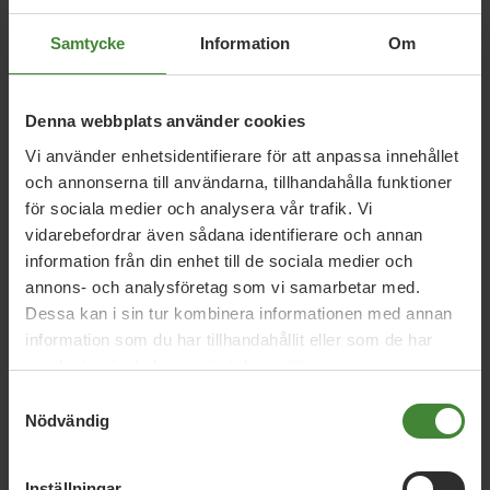
Samtycke
Information
Om
Allmänna kommunikationer
A
Denna webbplats använder cookies
Vi använder enhetsidentifierare för att anpassa innehållet
och annonserna till användarna, tillhandahålla funktioner
Barn och ungdomar
B
för sociala medier och analysera vår trafik. Vi
vidarebefordrar även sådana identifierare och annan
information från din enhet till de sociala medier och
Förnyelsebar energi
F
annons- och analysföretag som vi samarbetar med.
Dessa kan i sin tur kombinera informationen med annan
information som du har tillhandahållit eller som de har
samlat in när du har använt deras tjänster.
Hållbart arbetsliv
H
Samtyckesval
Nödvändig
Inställningar