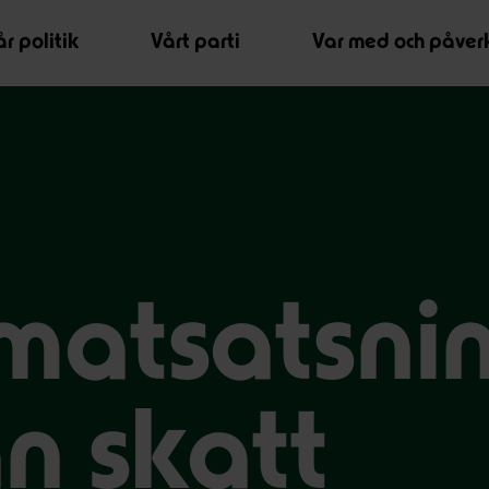
r politik
Vårt parti
Var med och påver
matsatsni
an skatt