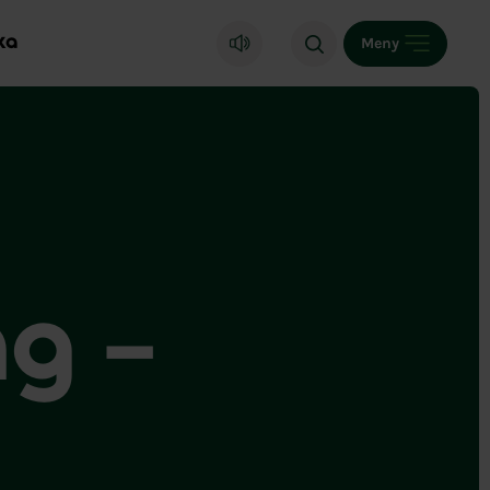
ka
Meny
ng –