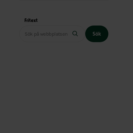
Fritext
Sök
Slutet på menyn