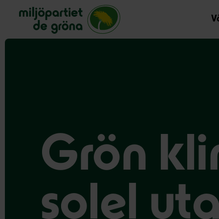
Miljöpartiet de gröna, startsida
Vå
Grön kli
solel ut