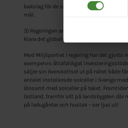
bakslag för de som investerar i solel-anläg
mål.
3) Regeringen arbetar för att påverka EU ti
klara det globala klimatavtalet som förhan
Med Miljöpartiet i regering har det gjorts 
exempelvis åttafaldigat investeringsstödet
säljer sin överskottsel ut på nätet både f
antalet installerade solceller i Sverige med
lönsamt med solceller på taket. Framtiden 
Gotland, framför allt på landsbygden där 
på ladugårdar och hustak – ser ljus ut!