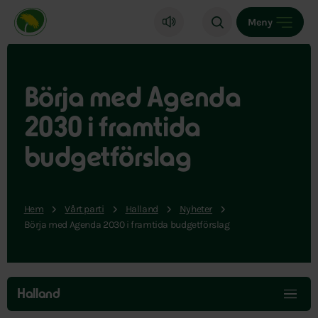
Miljöpartiet de gröna, startsida
Meny
Börja med Agenda
2030 i framtida
budgetförslag
Hem
Vårt parti
Halland
Nyheter
Börja med Agenda 2030 i framtida budgetförslag
Hoppa
över
Halland
menyn