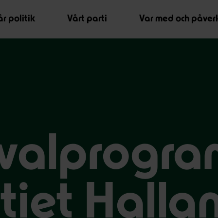
r politik
Vårt parti
Var med och påver
 valprogr
tiet Halla