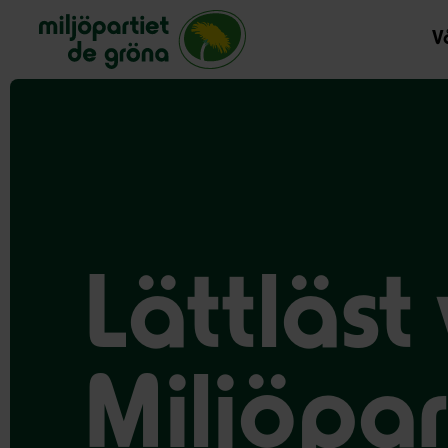
Miljöpartiet de gröna, startsida
Vå
Lättläst
Miljöpar