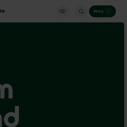
ka
Meny
am
nd