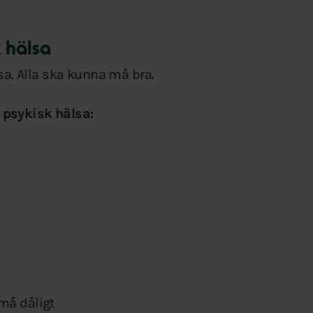
k hälsa
sa. Alla ska kunna må bra.
re psykisk hälsa:
 må dåligt