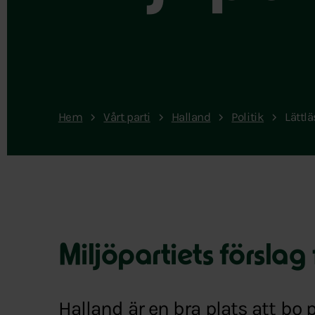
Hem
Vårt parti
Halland
Politik
Lättl
Miljöpartiets förslag
Halland är en bra plats att bo