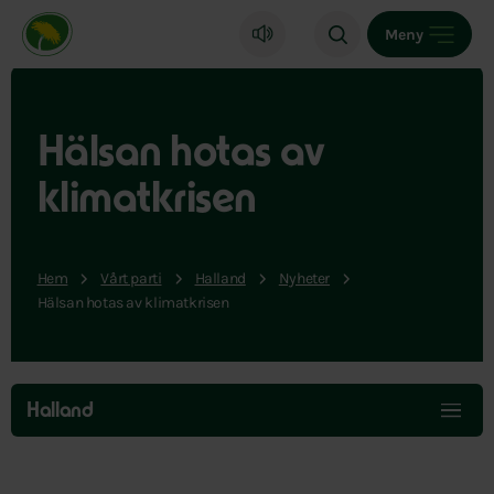
Miljöpartiet de gröna, startsida
Meny
Hälsan hotas av
klimatkrisen
Hem
Vårt parti
Halland
Nyheter
Hälsan hotas av klimatkrisen
Hoppa
över
Halland
menyn