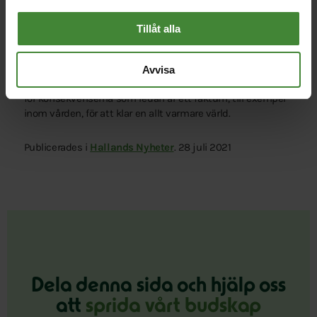
kylaggregat, elförsörjning och rutiner för hantering av
värmekänsliga läkemedel vid hög temperatur.
Tillåt alla
Vi måste sänka våra nationella utsläpp samt fortsätta vara
en ambitiös internationell aktör för att få ner den samlade
Avvisa
globala utsläppen. Samtidigt måste vi rusta vårt samhälle
för konsekvenserna som redan är ett faktum, till exempel
inom vården, för att klar en allt varmare värld.
Publicerades i
Hallands Nyheter
. 28 juli 2021
Dela denna sida och hjälp oss
att
sprida vårt budskap