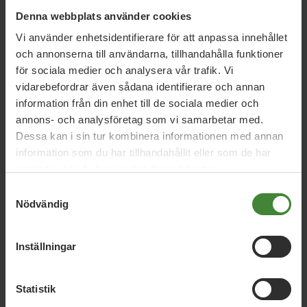
Denna webbplats använder cookies
Vi använder enhetsidentifierare för att anpassa innehållet
Nyckelpersoner i Hultsfred
och annonserna till användarna, tillhandahålla funktioner
för sociala medier och analysera vår trafik. Vi
Amie Ringberg
vidarebefordrar även sådana identifierare och annan
information från din enhet till de sociala medier och
Läs mer om Amie Ringberg
Caroline Axelsson
annons- och analysföretag som vi samarbetar med.
Dessa kan i sin tur kombinera informationen med annan
Läs mer om Caroline Axelsson
information som du har tillhandahållit eller som de har
samlat in när du har använt deras tjänster.
Samtyckesval
Nödvändig
Inställningar
Statistik