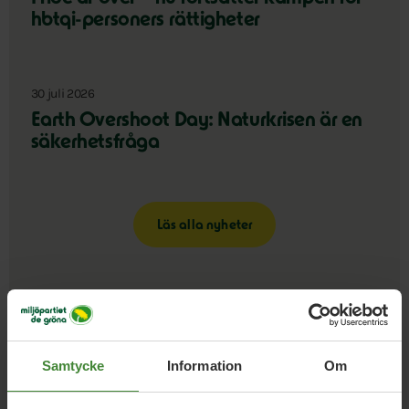
hbtqi-personers rättigheter
30 juli 2026
Earth Overshoot Day: Naturkrisen är en
säkerhetsfråga
Läs alla nyheter
Samtycke
Information
Om