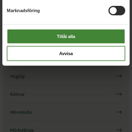
Kommuner i Kalmar län
Marknadsföring
Borgholm
Tillåt alla
Emmaboda
Avvisa
Hultsfred
Högsby
Kalmar
Mönsterås
Mörbylånga