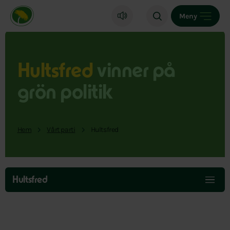
Miljöpartiet de gröna, startsida
Meny
Hultsfred
vinner på
grön politik
Hem
Vårt parti
Hultsfred
Hoppa
över
Hultsfred
menyn