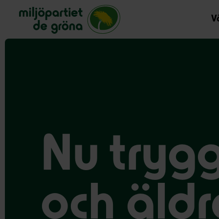
Miljöpartiet de gröna, startsida
Vå
Nu trygg
och äld