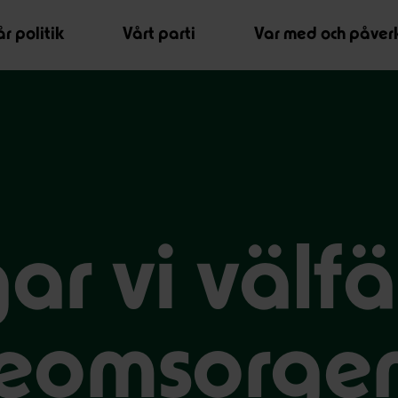
r politik
Vårt parti
Var med och påver
ar vi välf
reomsorge