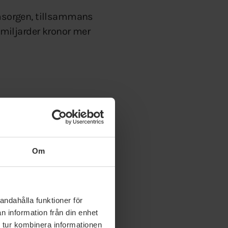
eomsorgen, tillsammans
miljarder kronor mer
lyftet för åren 2022
id utbilda sig till
tryggare för de äldre
ning.
Om
nas avsätta samma
andahålla funktioner för
n information från din enhet
ör personalen inom
 tur kombinera informationen