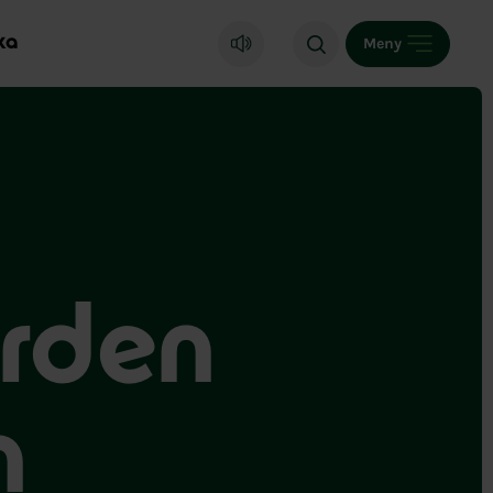
ka
Meny
ärden
n