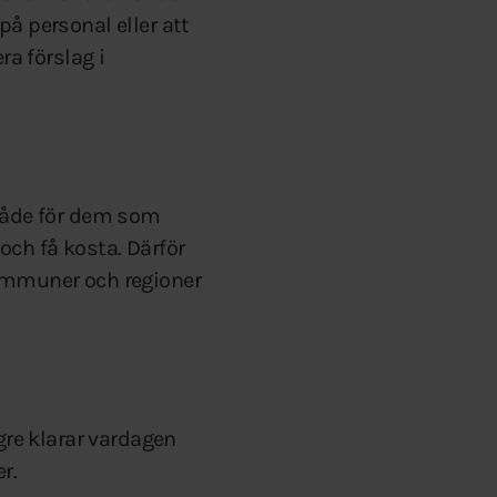
å personal eller att
ra förslag i
 både för dem som
och få kosta. Därför
kommuner och regioner
gre klarar vardagen
er.