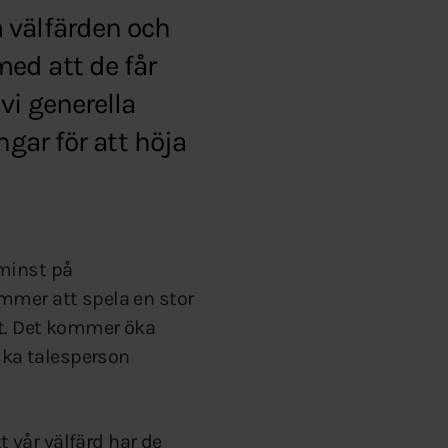
 välfärden och
ed att de får
vi generella
ngar för att höja
 minst på
mmer att spela en stor
kt. Det kommer öka
iska talesperson
 vår välfärd har de