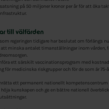
 satsning på 50 miljoner kronor per år för att öka ta
infrastruktur.
r till välfärden
 som regeringen tidigare har beslutat om förlängs nu
l att minska antalet timanställningar inom vården, f
ldreomsorgen.
införa ett särskilt vaccinationsprogram med kostnad
för medicinska riskgrupper och för de som är 75-år
 inrätta ett permanent nationellt kompetenscentrum 
tt höja kunskapen och ge en bättre nationell överbli
tsättningar.