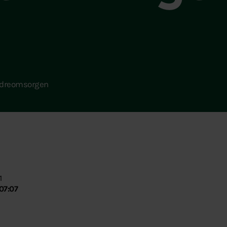
äldreomsorgen
1
07:07