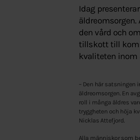
Idag presentera
äldreomsorgen. 
den vård och oms
tillskott till k
kvaliteten inom
– Den här satsningen 
äldreomsorgen. En avgö
roll i många äldres v
tryggheten och höja kv
Nicklas Attefjord.
Alla människor som be