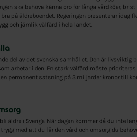
ngen ska behöva känna oro för långa vårdköer, brist p
t bra på äldreboendet. Regeringen presenterar idag fle
gg och jämlik välfärd i hela landet.
lla
nde del av det svenska samhället. Den är livsviktig
m arbetar i den. En stark välfärd måste prioriteras 
 en permanent satsning på 3 miljarder kronor till 
omsorg
 bli äldre i Sverige. När dagen kommer då du inte län
 trygg med att du får den vård och omsorg du behöv