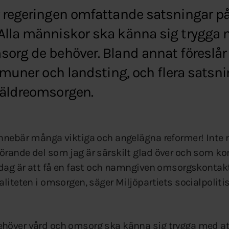
r regeringen omfattande satsningar på
Alla människor ska känna sig trygga m
org de behöver. Bland annat föreslår 
ommuner och landsting, och flera satsni
 äldreomsorgen.
innebär många viktiga och angelägna reformer! Inte
rande del som jag är särskilt glad över och som ko
ardag är att få en fast och namngiven omsorgskonta
aliteten i omsorgen, säger Miljöpartiets socialpolit
höver vård och omsorg ska känna sig trygga med att