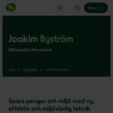
Miljöpartiet de gröna, startsida
Meny
Joakim
Byström
MIljöpartiet Härnösand
Hem
Vårt parti
Joakim Byström
Spara pengar och miljö med ny,
effektiv och miljövänlig teknik