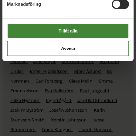
Marknadsföring
Byström
Tillåt alla
Klimatambassadörer
Avvisa
Amelia Sporre
Ann-Marie Franklin
Anna Jessica
Persson
Arne Karyd
Aron Knifström
Åsa Karin
Lindell
Birger Hjörleifsson
Björn Åslund
Bo
Norrman
Carl Forsberg
Claes Melin
Emma
Emanuelsson
Eva Hallström
Eva Ljungdahl
Folke Nyström
Ingrid Ågård
Jan-Olof Strindlund
Joakim Byström
Josefin Johansson
Karin
Svensson Smith
Kerstin Johnsson
Lasse
Brännström
Linda Kraigher
Liselott Hansson