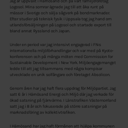
Jag är uppväxt i Härnösand och på vårt familjeföretag
Logosol. Mina somrar ägnade jag till att åka runt på
mässor i Sverige och sälja sågverk på bondmarknader.
Efter studier på teknisk fysik i Uppsala tog jag hand om
utlandsförsäljningen på Logosol och startade export till
bland annat Ryssland och Japan.
Under en period var jag intensivt engagerad i FN:s
internationella miljöförhandlingar och var med på Kyoto-
konferensen och på många möten med Commission for
Sustainable Development i New York. Miljöengagemanget
ledde till att jag tillsammans med några kompisar
utvecklade en unik solfångare och företaget Absolicon.
Genom åren har jag haft flera uppdrag för Miljöpartiet. Jag
satt 6 år i Härnösand Energi och Miljö där jag verkade för
ökad satsning på fjärrvärme. I Länstrafiken Västernorrland
satt jag i 8 år och fokuserade på större satsningar på
marknadsföring av kollektivtrafiken.
I Härnösand har jag haft förmånen att hjälpa kommunen