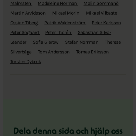
Malmsten
Madeleine Norman
Malin Sommanö
Martin Arvidsson
Mikael Morin
Mikael Vilbaste
Ossian Tiberg
Patrik Waldenström
Peter Karlsson
Peter Sögaard
Peter Thorén
Sebastian Silva-
Leander
Sofia Gierow
Stefan Norrman
Therese
Silverbåge
Tom Andersson
Tomas Eriksson
Torsten Dybeck
Dela denna sida och hjälp oss