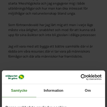
starta Yrkeshögskola och jag engagerar mig i både
utbildningsfrågor och hur man kan öka intresset för
miljöfrågor och naturvetenskap bland unga.
Som förtroendevald har jag lärt mig att man i varje läge
måste visa ärlighet, snabbhet och mod för att kunna stå
upp för sina åsikter och inte bli gisslan i dåliga processer.
Jag vill vara med att bygga ett bättre samhälle där vi är
rädda om våra resurser, där vi tar vara på människors
förmågor och där alla människor har framtidstro.
Hjärtefrågor för Joakim
Samtycke
Information
Om
Solenergi