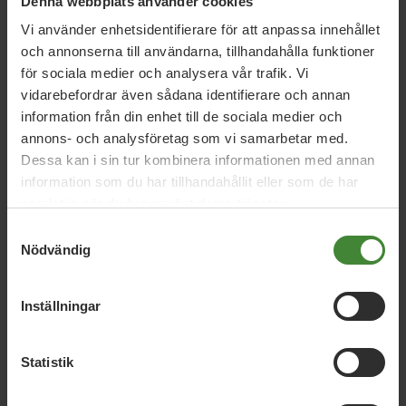
Denna webbplats använder cookies
Vi använder enhetsidentifierare för att anpassa innehållet
och annonserna till användarna, tillhandahålla funktioner
för sociala medier och analysera vår trafik. Vi
vidarebefordrar även sådana identifierare och annan
Joakim Byström
information från din enhet till de sociala medier och
annons- och analysföretag som vi samarbetar med.
070-585 00 59
Dessa kan i sin tur kombinera informationen med annan
joakim@absolicon.com
information som du har tillhandahållit eller som de har
samlat in när du har använt deras tjänster.
Blogg
Samtyckesval
Nödvändig
Inställningar
Statistik
Uppdrag med
Joakim