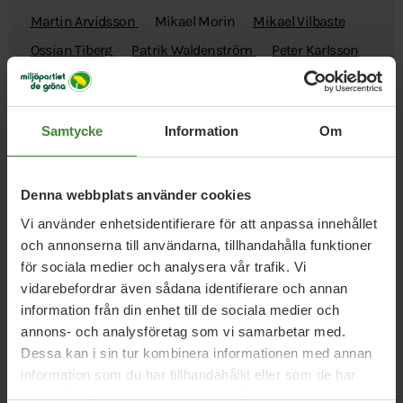
Martin Arvidsson
Mikael Morin
Mikael Vilbaste
Ossian Tiberg
Patrik Waldenström
Peter Karlsson
Peter Sögaard
Peter Thorén
Sebastian Silva-
Leander
Sofia Gierow
Stefan Norrman
Therese
Samtycke
Information
Om
Silverbåge
Tom Andersson
Tomas Eriksson
Torsten Dybeck
Denna webbplats använder cookies
Vi använder enhetsidentifierare för att anpassa innehållet
Nyckelperson/kansli
och annonserna till användarna, tillhandahålla funktioner
Borlänge
för sociala medier och analysera vår trafik. Vi
vidarebefordrar även sådana identifierare och annan
Helena Nash
Karin Åsblom
Karin Rosenberg
information från din enhet till de sociala medier och
Mikael Morin
annons- och analysföretag som vi samarbetar med.
Dessa kan i sin tur kombinera informationen med annan
information som du har tillhandahållit eller som de har
samlat in när du har använt deras tjänster.
Valberedningen Miljöpartiet