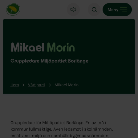
Miljöpartiet de gröna, startsida
Meny
Mikael
Morin
Gruppledare Miljöpartiet Borlänge
Hem
Vårt parti
Mikael Morin
Gruppledare för Miljöpartiet Borlänge. En av två i
kommunfullmäktige. Även ledamot i skolnämnden,
ersättare i miljö och samhällsbyggnadsnämnden,