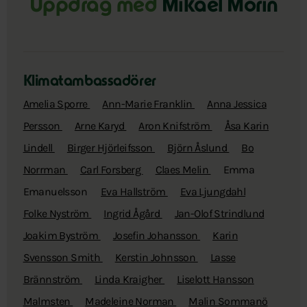
Uppdrag med
Mikael Morin
Klimatambassadörer
Amelia Sporre
Ann-Marie Franklin
Anna Jessica
Persson
Arne Karyd
Aron Knifström
Åsa Karin
Lindell
Birger Hjörleifsson
Björn Åslund
Bo
Norrman
Carl Forsberg
Claes Melin
Emma
Emanuelsson
Eva Hallström
Eva Ljungdahl
Folke Nyström
Ingrid Ågård
Jan-Olof Strindlund
Joakim Byström
Josefin Johansson
Karin
Svensson Smith
Kerstin Johnsson
Lasse
Brännström
Linda Kraigher
Liselott Hansson
Malmsten
Madeleine Norman
Malin Sommanö