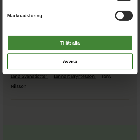
Marknadsföring
Uppdrag med
Tony Nilsson
Tillåt alla
Avvisa
Kommunfullmäktige Årjäng
Lena Svensdotter
Lennart Bryntesson
Tony
Nilsson