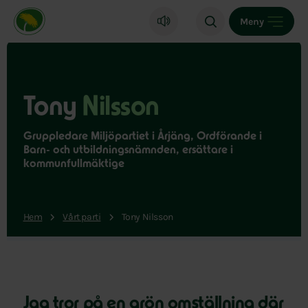
Miljöpartiet de gröna, startsida
Meny
Tony
Nilsson
Gruppledare Miljöpartiet i Årjäng, Ordförande i
Barn- och utbildningsnämnden, ersättare i
kommunfullmäktige
Hem
Vårt parti
Tony Nilsson
Jag tror på en grön omställning där