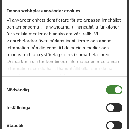
Denna webbplats använder cookies
Vi använder enhetsidentifierare för att anpassa innehållet
och annonserna till användarna, tillhandahålla funktioner
för sociala medier och analysera vår trafik. Vi
Mer om Tony Nilsson
vidarebefordrar även sådana identifierare och annan
information från din enhet till de sociala medier och
annons- och analysföretag som vi samarbetar med.
Dessa kan i sin tur kombinera informationen med annan
Om politik
information som du har tillhandahållit eller som de har
samlat in när du har använt deras tjänster.
Personligt
Samtyckesval
Nödvändig
CV
Inställningar
Statistik