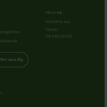
Hör av dig
Kontakta oss
Växeln
redogörelse
08-545 224 50
ddelande
rtiet nära dig
e.