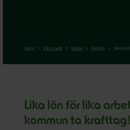
Hem
Vårt parti
Sjöbo
Politik
Jämstäl
Lika lön för lika arb
kommun ta krafttag