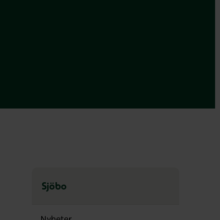
Sjöbo
Hoppa
över
Nyheter