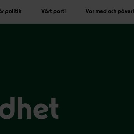
r politik
Vårt parti
Var med och påver
ldhet