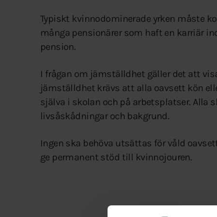
Typiskt kvinnodominerade yrken måste kom
många pensionärer som haft en karriär ino
pension.
I frågan om jämställdhet gäller det att vi
jämställdhet krävs att alla oavsett kön el
själva i skolan och på arbetsplatser. Alla s
livsåskådningar och bakgrund.
Ingen ska behöva utsättas för våld oavsett k
ge permanent stöd till kvinnojouren.