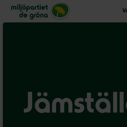
Miljöpartiet de gröna, startsida
Vå
Jämstäl