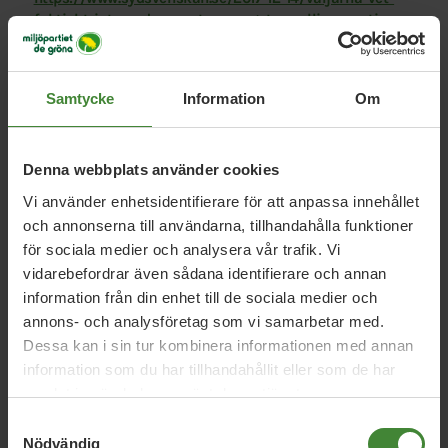
faktiskt-inte-vad-en-rost-pa-nagot-av-allianspartierna-
kan-innebara-i-form-av-politiskt-inflytande-for-sd
Samtycke
Information
Om
Denna webbplats använder cookies
Vi använder enhetsidentifierare för att anpassa innehållet
Relaterade nyheter
och annonserna till användarna, tillhandahålla funktioner
för sociala medier och analysera vår trafik. Vi
vidarebefordrar även sådana identifierare och annan
information från din enhet till de sociala medier och
Skåne, 31 januari 2019
annons- och analysföretag som vi samarbetar med.
Bromsat folkhälsoarbete i Skåne
Dessa kan i sin tur kombinera informationen med annan
information som du har tillhandahållit eller som de har
samlat in när du har använt deras tjänster.
Skåne, 17 maj 2016
Samtyckesval
Nödvändig