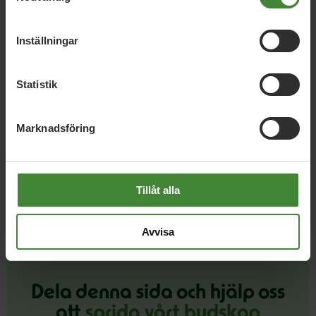
Lyckat pilotprojekt för nyanlända i
Alnarps rehabträdgård fortsätter
Inställningar
Skåne, 14 januari 2016
Statistik
ID-kontroller
Marknadsföring
Läs alla nyheter
Tillåt alla
Avvisa
Dela denna sida och hjälp oss
att
sprida vårt budskap