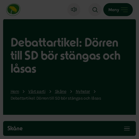
Miljöpartiet de gröna, startsida
Meny
Debattartikel: Dörren
till SD bör stängas och
låsas
Hem
Vårt parti
Skåne
Nyheter
Debattartikel: Dörren till SD bör stängas och låsas
Hoppa
över
Skåne
menyn