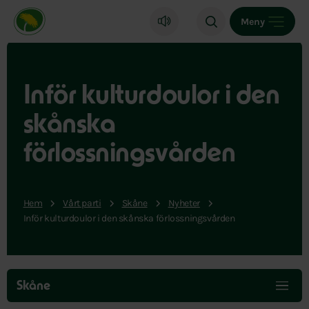
Miljöpartiet de gröna, startsida
Meny
Inför kulturdoulor i den
skånska
förlossningsvården
Hem
Vårt parti
Skåne
Nyheter
Inför kulturdoulor i den skånska förlossningsvården
Hoppa
över
Skåne
menyn