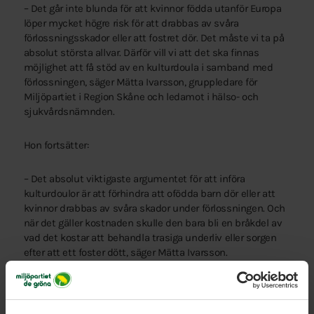
– Det går inte blunda för att kvinnor födda utanför Europa
löper mycket högre risk för att drabbas av svåra
förlossningsskador eller att fostret dör. Det måste vi ta på
absolut största allvar. Därför vill vi att det ska finnas
möjlighet att få stöd av en kulturdoula i samband med
förlossningen, säger Mätta Ivarsson, gruppledare för
Miljöpartiet i Region Skåne och ledamot i hälso- och
sjukvårdsnämnden.
Hon fortsätter:
– Det absolut viktigaste argumentet för att införa
kulturdoulor är att förhindra att ofödda barn dör eller att
kvinnor drabbas av svåra skador under förlossningen. Och
när det gäller kostnaden skulle den bara bli en bråkdel av
vad det kostar att behandla trasiga underliv eller sorgen
efter att ett foster dött, säger Mätta Ivarsson.
Kulturdoulor har lyfts fram som en möjlig lösning av
Region Skånes expertgrupp för förlossningsvård i den