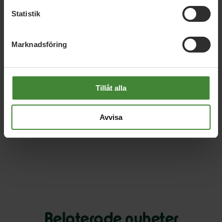
– Det är ett försök att ducka frågan. Miljöpartiet driver
Statistik
också att det behöver satsas mer på förlossningsvården,
både genom mer resurser men inte minst genom att
stärka upp där vården brister. Riktade insatser till utsatta
Marknadsföring
grupper är helt i linje med det, och därför har MP tidigare
bland annat föreslagit utökat stöd till förlossningsrädda
kvinnor. Regionen måste komma bort från synen att alla
gravida kvinnor har likadana behov och istället börja se att
Tillåt alla
olika kvinnor behöver olika mycket stöd, säger Mätta
Ivarsson.
Avvisa
Läs hela
motionen här
.
Relaterade nyheter