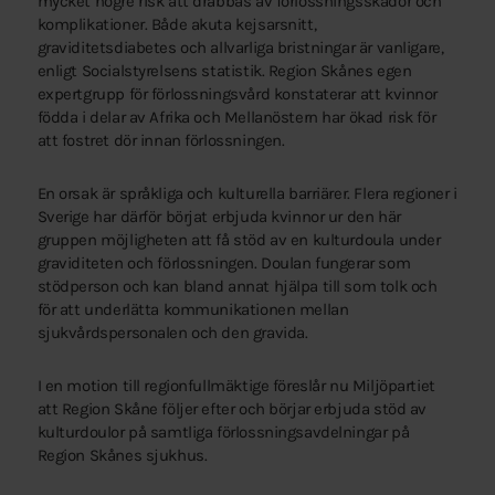
mycket högre risk att drabbas av förlossningsskador och
komplikationer. Både akuta kejsarsnitt,
graviditetsdiabetes och allvarliga bristningar är vanligare,
enligt Socialstyrelsens statistik. Region Skånes egen
expertgrupp för förlossningsvård konstaterar att kvinnor
födda i delar av Afrika och Mellanöstern har ökad risk för
att fostret dör innan förlossningen.
En orsak är språkliga och kulturella barriärer. Flera regioner i
Sverige har därför börjat erbjuda kvinnor ur den här
gruppen möjligheten att få stöd av en kulturdoula under
graviditeten och förlossningen. Doulan fungerar som
stödperson och kan bland annat hjälpa till som tolk och
för att underlätta kommunikationen mellan
sjukvårdspersonalen och den gravida.
I en motion till regionfullmäktige föreslår nu Miljöpartiet
att Region Skåne följer efter och börjar erbjuda stöd av
kulturdoulor på samtliga förlossningsavdelningar på
Region Skånes sjukhus.